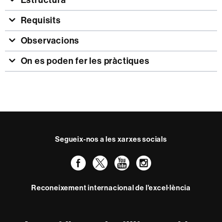
Requisits
Observacions
On es poden fer les pràctiques
Segueix-nos a les xarxes socials
Facebook
Twitter
YouTube
Instagram
Reconeixement internacional de l'excel·lència
HR
Excellence