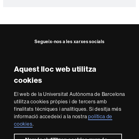
c
t
e
Segueix-nos a les xarxes socials
Facebook
Twitter
YouTube
Instagram
Aquest lloc web utilitza
Reconeixement internacional de l'excel·lència
cookies
HR
Excellence
El web de la Universitat Autònoma de Barcelona
in
utilitza cookies pròpies i de tercers amb
Research
Amb el finançament de
-
finalitats tècniques i analítiques. Si desitja més
Euraxess
informació accedeixi a la nostra
política de
cookies
.
Sobre