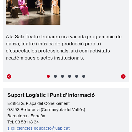
A la Sala Teatre trobareu una variada programació de
dansa, teatre i música de producció pròpia i
d'espectacles professionals, així com activitats
acadèmiques o actes institucionals.
Previous
Nex
C
Suport Logístic i Punt d'Informació
o
Edifici G, Plaça del Coneixement
08193 Bellaterra (Cerdanyola del Vallès)
n
Barcelona - España
t
Tel. 93 581 18 34
a
slipi.ciencies.educacio@uab.cat