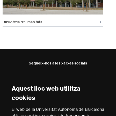
Biblioteca d'humanitats
Segueix-nos a les xarxes socials
Facebook
Twitter
YouTube
Instagram
Aquest lloc web utilitza
Reconeixement internacional de l'excel·lència
cookies
HR
Excellence
in
El web de la Universitat Autònoma de Barcelona
Research
utilitza cookies pròpies i de tercers amb