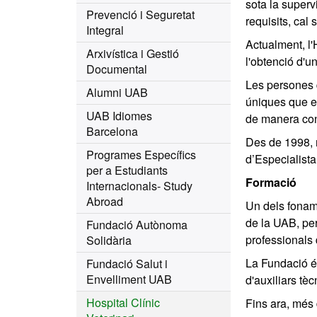
sota la superv
Prevenció i Seguretat
requisits, cal
Integral
Actualment, l'
Arxivística i Gestió
l'obtenció d'
Documental
Les persones 
Alumni UAB
úniques que e
UAB Idiomes
de manera con
Barcelona
Des de 1998,
Programes Específics
d’Especialist
per a Estudiants
Formació
Internacionals- Study
Abroad
Un dels foname
de la UAB, per
Fundació Autònoma
professionals 
Solidària
La Fundació és
Fundació Salut i
Envelliment UAB
d'auxiliars tè
Hospital Clínic
Fins ara, més 