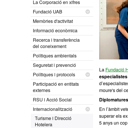
La Corporació en xifres
Fundació UAB
Memòries d'activitat
Informació econòmica
Recerca i transferència
del coneixement
Polítiques ambientals
Seguretat i prevenció
La
Fundació Ho
Polítiques i protocols
especialiste
d’especialiste
Participació en entitats
externes
moure's del ce
RSU i Acció Social
Diplomature
Internacionalització
En l’àmbit vet
superar els ex
Turisme i Direcció
5 anys un cop 
Hotelera