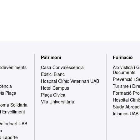
Patrimoni
Formació
Esdeveniments
Casa Convalescència
Arxivística i 
Documents
Edifici Blanc
Prevenció i S
Hospital Clínic Veterinari UAB
cència
Turisme i Dir
Hotel Campus
is Plaça
Formació Pro
Plaça Cívica
Hospital Clíni
Vila Universitària
oma Solidària
Study Abroad
i Envelliment
Idiomes UAB
 Veterinari UAB
ia
p Laporte