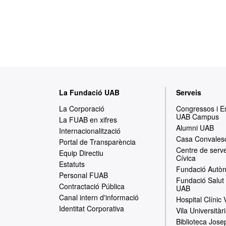
M
La Fundació UAB
Serveis
a
La Corporació
Congressos i 
UAB Campus
p
La FUAB en xifres
Alumni UAB
Internacionalització
a
Casa Convales
Portal de Transparència
Centre de serve
w
Equip Directiu
Cívica
Estatuts
e
Fundació Autòn
Personal FUAB
Fundació Salut 
b
Contractació Pública
UAB
Canal intern d'informació
Hospital Clínic
Identitat Corporativa
Vila Universitàr
Biblioteca Jose