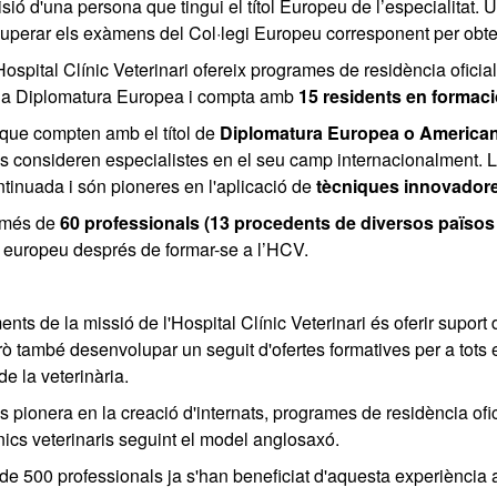
isió d'una persona que tingui el títol Europeu de l’especialitat.
 superar els exàmens del Col·legi Europeu corresponent per obteni
Hospital Clínic Veterinari ofereix programes de residència oficial
una Diplomatura Europea i compta amb
15 residents en formaci
que compten amb el títol de
Diplomatura Europea o Americana
s consideren especialistes en el seu camp internacionalment.
tinuada i són pioneres en l'aplicació de
tècniques innovador
 més de
60 professionals (13 procedents de diversos païso
a europeu després de formar-se a l’HCV.
nts de la missió de l'Hospital Clínic Veterinari és oferir suport 
ò també desenvolupar un seguit d'ofertes formatives per a tots el
de la veterinària.
 pionera en la creació d'internats, programes de residència ofi
cnics veterinaris seguint el model anglosaxó.
de 500 professionals ja s'han beneficiat d'aquesta experiència a