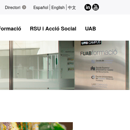
LinkedIn
Youtube
Directori
Español
English
中文
Formació
RSU i Acció Social
UAB