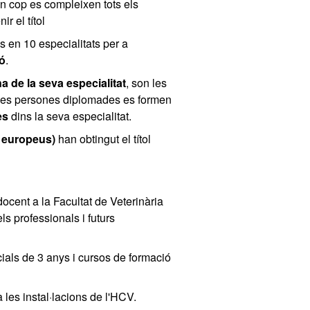
 Un cop es compleixen tots els
r el títol
s en 10 especialitats per a
ó
.
 de la seva especialitat
, son les
 Les persones diplomades es formen
es
dins la seva especialitat.
s europeus)
han obtingut el títol
docent a la Facultat de Veterinària
s professionals i futurs
cials de 3 anys i cursos de formació
 les instal·lacions de l'HCV.