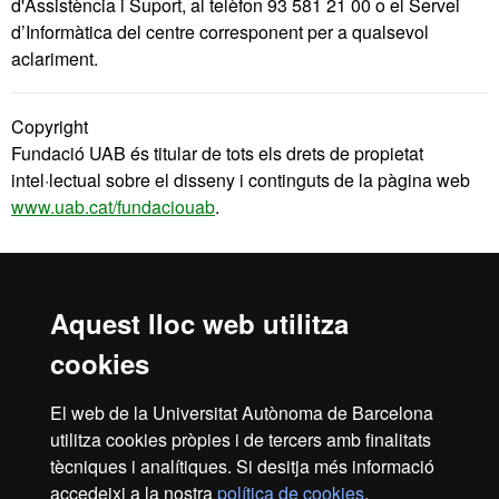
d'Assistència i Suport, al telèfon 93 581 21 00 o el Servei
d’Informàtica del centre corresponent per a qualsevol
aclariment.
Copyright
Fundació UAB és titular de tots els drets de propietat
intel·lectual sobre el disseny i continguts de la pàgina web
www.uab.cat/fundaciouab
.
Fundació UAB és titular dels drets de propietat industrial
referits als seus productes i serveis i específicament els
relatius a les marques registrades.
Aquest lloc web utilitza
cookies
Inici
Avís Legal
Política de Privacitat
El web de la Universitat Autònoma de Barcelona
Canal intern d'informació
Protecció de dades
utilitza cookies pròpies i de tercers amb finalitats
Sobre el web
tècniques i analítiques. Si desitja més informació
accedeixi a la nostra
política de cookies
.