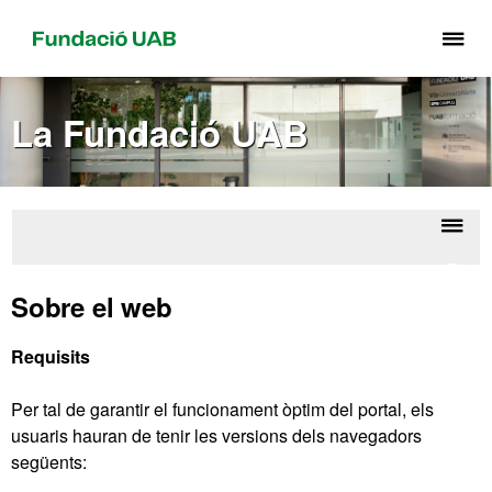
Pr
pe
de
La Fundació UAB
el
me
de
Fu
UA
Despl
Fund
la
UA
Sobre el web
naveg
Requisits
Per tal de garantir el funcionament òptim del portal, els
usuaris hauran de tenir les versions dels navegadors
següents: