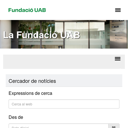
Pr
pe
de
La Fundació UAB
el
me
de
Fu
UA
Despl
Sobr
la
Corpo
Cercador de notícies
U
naveg
Expressions de cerca
Des de