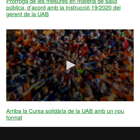
Pròrroga de les mesures en matèria de salut
pública, d’acord amb la Instrucció 19/2020 del
gerent de la UAB
0
seconds
Arriba la Cursa solidària de la UAB amb un nou
of
format
0
seconds