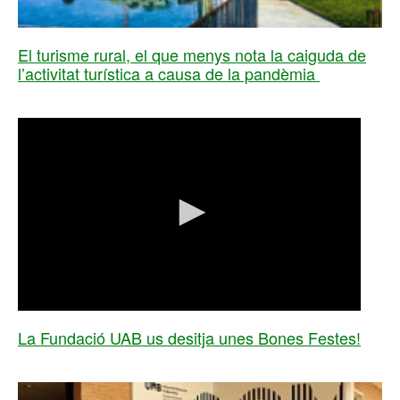
El turisme rural, el que menys nota la caiguda de
l’activitat turística a causa de la pandèmia
0
seconds
La Fundació UAB us desitja unes Bones Festes!
of
0
seconds