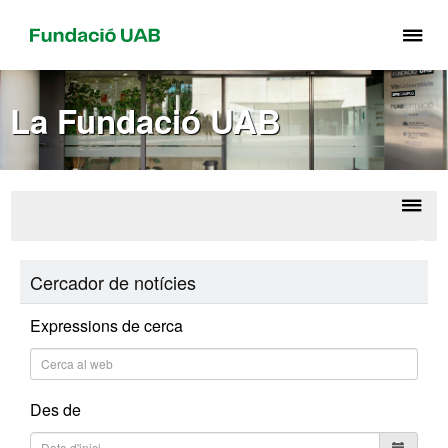
Pr
pe
de
La Fundació UAB
el
me
de
Fu
UA
Despl
Sobr
la
Corpo
Cercador de notícies
U
naveg
Expressions de cerca
Des de