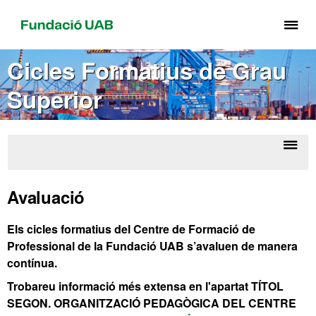
Pr
pe
de
Cicles Formatius de Grau
el
Superior
me
de
Fu
UA
Despl
Cic
la
Forma
Avaluació
de G
naveg
Supe
Els cicles formatius del Centre de Formació de
Professional de la Fundació UAB s’avaluen de manera
contínua.
Trobareu informació més extensa en l'apartat TÍTOL
SEGON. ORGANITZACIÓ PEDAGÒGICA DEL CENTRE