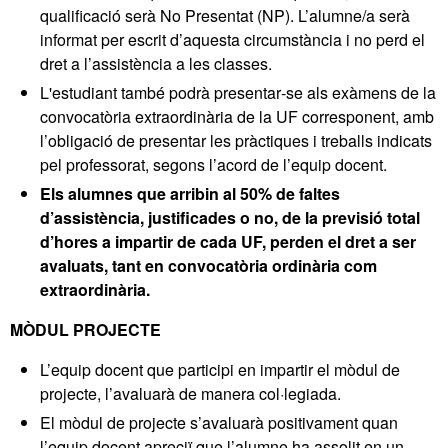
qualificació serà No Presentat (NP). L’alumne/a serà
informat per escrit d’aquesta circumstància i no perd el
dret a l’assistència a les classes.
L'estudiant també podrà presentar‐se als exàmens de la
convocatòria extraordinària de la UF corresponent, amb
l’obligació de presentar les pràctiques i treballs indicats
pel professorat, segons l’acord de l’equip docent.
Els alumnes que arribin al 50% de faltes
d’assistència, justificades o no, de la previsió total
d’hores a impartir de cada UF, perden el dret a ser
avaluats, tant en convocatòria ordinària com
extraordinària.
MÒDUL PROJECTE
L’equip docent que participi en impartir el mòdul de
projecte, l’avaluarà de manera col·legiada.
El mòdul de projecte s’avaluarà positivament quan
l’equip docent apreciï que l’alumne ha assolit en un