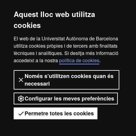
Aquest lloc web utilitza
Reconeixement internacional de l'excel·lència
HR
cookies
El web de la Universitat Autònoma de Barcelona
utilitza cookies pròpies i de tercers amb finalitats
Excell
tècniques i analítiques. Si desitja més informació
Avís legal
Protecció de dades
Sobre el web
accedeixi a la nostra
política de cookies
.
Accessibilitat web
Mapa del web UAB
in
Només s’utilitzen cookies quan és
2026 Universitat Autònoma de Barcelona
necessari
Configurar les meves preferències
Resea
Permetre totes les cookies
-