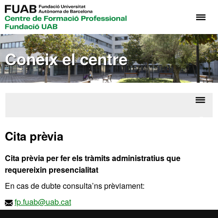
Pr
pe
de
Coneix el centre
el
me
de
Fo
Pr
Despl
Cone
Fu
la
el
Cita prèvia
UA
centr
naveg
Cita prèvia per fer els tràmits administratius que
requereixin presencialitat
En cas de dubte consulta’ns prèviament:
fp.fuab@uab.cat
93 515 80 95