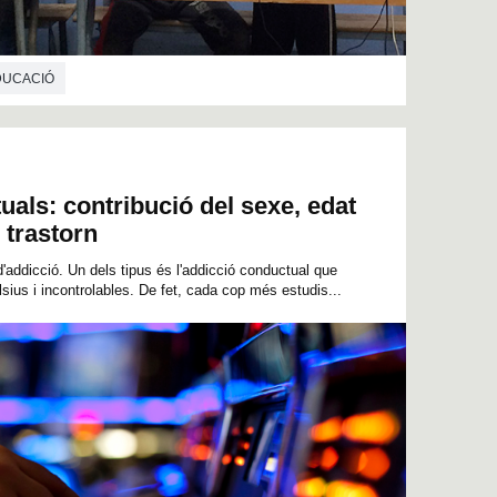
EDUCACIÓ
als: contribució del sexe, edat
l trastorn
d'addicció. Un dels tipus és l'addicció conductual que
us i incontrolables. De fet, cada cop més estudis...