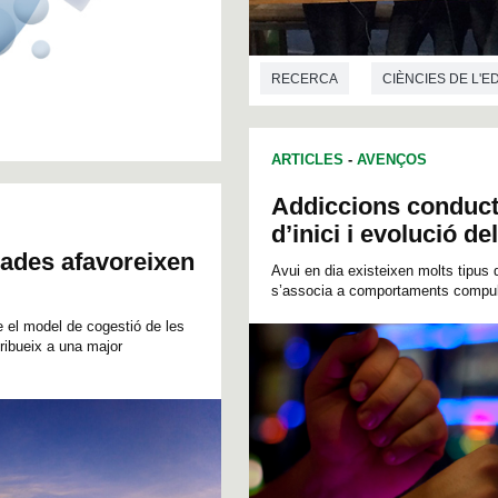
RECERCA
CIÈNCIES DE L'
ARTICLES
-
AVENÇOS
Addiccions conductu
d’inici i evolució de
nades afavoreixen
Avui en dia existeixen molts tipus 
s’associa a comportaments compulsi
e el model de cogestió de les
ribueix a una major