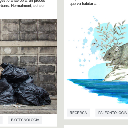
digestió anaeròbia, un procés
que va habitar a...
 urbans. Normalment, sol ser
RECERCA
PALEONTOLOGIA
BIOTECNOLOGIA