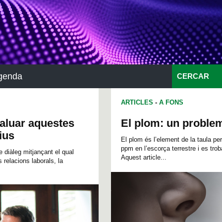
genda
CERCAR
ARTICLES
-
A FONS
aluar aquestes
El plom: un problem
ius
El plom és l’element de la taula p
ppm en l’escorça terrestre i es trob
 diàleg mitjançant el qual
Aquest article...
relacions laborals, la