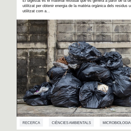
El digestat és el material residual que es genera a partir de la 
utilitzat per obtenir energia de la matèria orgànica dels residus
utilitzat com a...
RECERCA
CIÈNCIES AMBIENTALS
MICROBIOLOGIA