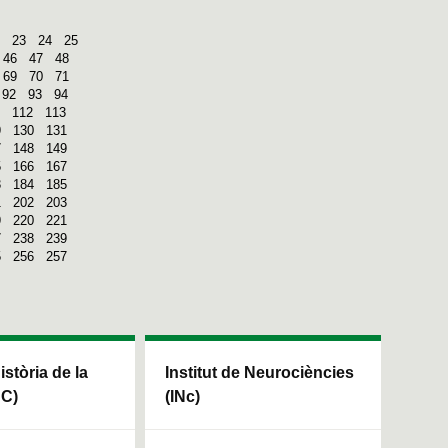
23
24
25
46
47
48
69
70
71
92
93
94
112
113
9
130
131
7
148
149
5
166
167
3
184
185
1
202
203
9
220
221
7
238
239
5
256
257
Història de la
Institut de Neurociències
HC)
(INc)