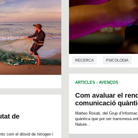
RECERCA
PSICOLOGIA
ARTICLES
-
AVENÇOS
Com avaluar el rend
comunicació quànti
Matteo Rosati, del Grup d’Informaci
utat de
quàntica que pot ser transmesa ent
Nature...
ts com el diòxid de nitrogen i