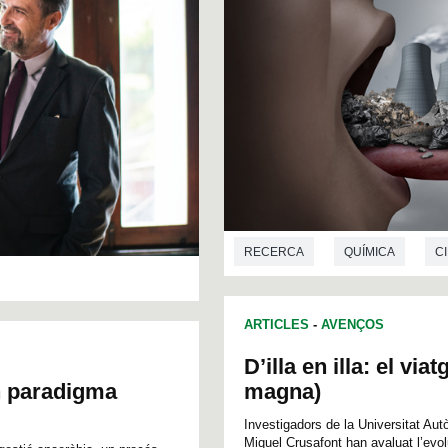
RECERCA
QUÍMICA
C
ARTICLES
-
AVENÇOS
D’illa en illa: el vi
un paradigma
magna)
Investigadors de la Universitat Aut
Miquel Crusafont han avaluat l’evo