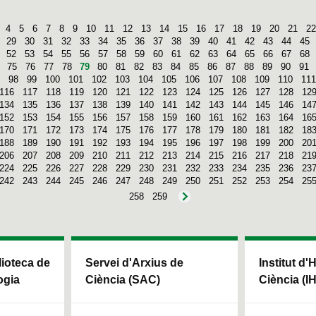
4
5
6
7
8
9
10
11
12
13
14
15
16
17
18
19
20
21
22
29
30
31
32
33
34
35
36
37
38
39
40
41
42
43
44
45
52
53
54
55
56
57
58
59
60
61
62
63
64
65
66
67
68
75
76
77
78
79
80
81
82
83
84
85
86
87
88
89
90
91
98
99
100
101
102
103
104
105
106
107
108
109
110
111
116
117
118
119
120
121
122
123
124
125
126
127
128
12
134
135
136
137
138
139
140
141
142
143
144
145
146
14
152
153
154
155
156
157
158
159
160
161
162
163
164
16
170
171
172
173
174
175
176
177
178
179
180
181
182
18
188
189
190
191
192
193
194
195
196
197
198
199
200
20
206
207
208
209
210
211
212
213
214
215
216
217
218
21
224
225
226
227
228
229
230
231
232
233
234
235
236
23
242
243
244
245
246
247
248
249
250
251
252
253
254
25
258
259
blioteca de
Servei d'Arxius de
Institut d'
ogia
Ciència (SAC)
Ciència (I