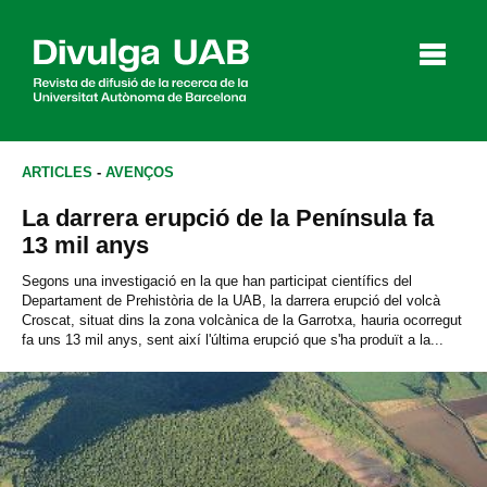
p
a
l
ARTICLES
-
AVENÇOS
La darrera erupció de la Península fa
Articles
Entrevistes
Vídeos
13 mil anys
Segons una investigació en la que han participat científics del
Departament de Prehistòria de la UAB, la darrera erupció del volcà
Croscat, situat dins la zona volcànica de la Garrotxa, hauria ocorregut
Agenda
fa uns 13 mil anys, sent així l'última erupció que s'ha produït a la...
English
Español
CERCAR