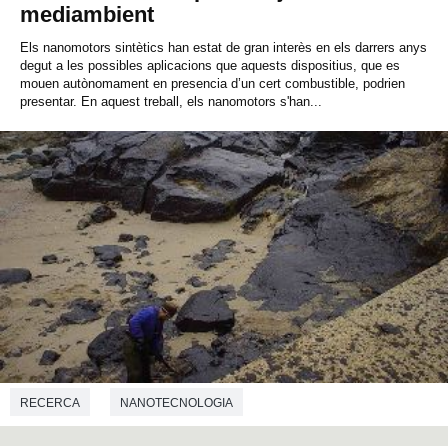
mediambient
Els nanomotors sintètics han estat de gran interès en els darrers anys
degut a les possibles aplicacions que aquests dispositius, que es
mouen autònomament en presencia d’un cert combustible, podrien
presentar. En aquest treball, els nanomotors s'han...
RECERCA
NANOTECNOLOGIA