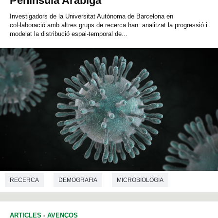
Península Aràbiga
Investigadors de la Universitat Autònoma de Barcelona en
col·laboració amb altres grups de recerca han analitzat la progressió i
modelat la distribució espai-temporal de...
RECERCA
DEMOGRAFIA
MICROBIOLOGIA
ARTICLES
-
AVENÇOS