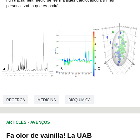
i un tractament mèdic de les malalties cardiovasculars més
personalitzat ja que es podrà...
RECERCA
MEDICINA
BIOQUÍMICA
ARTICLES
-
AVENÇOS
Fa olor de vainilla! La UAB