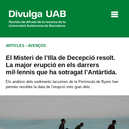
p
a
l
ARTICLES
-
AVENÇOS
El Misteri de l’Illa de Decepció resolt.
Articles
Entrevistes
Vídeos
La major erupció en els darrers
mil·lennis que ha sotragat l’Antàrtida.
Els anàlisis dels sediments lacustres de la Península de Byers han
permès resoldre la data de l’erupció més gran dels...
Agenda
English
Español
CERCAR