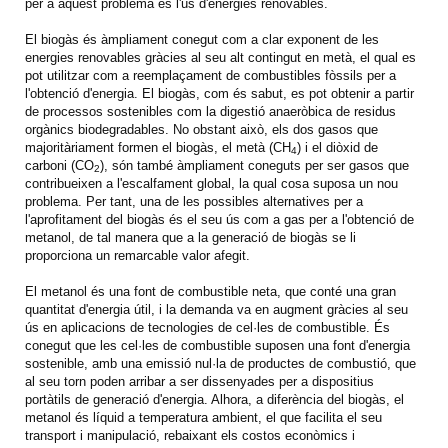
per a aquest problema és l'ús d'energies renovables.
El biogàs és àmpliament conegut com a clar exponent de les
energies renovables gràcies al seu alt contingut en metà, el qual es
pot utilitzar com a reemplaçament de combustibles fòssils per a
l'obtenció d'energia. El biogàs, com és sabut, es pot obtenir a partir
de processos sostenibles com la digestió anaeròbica de residus
orgànics biodegradables. No obstant això, els dos gasos que
majoritàriament formen el biogàs, el metà (CH
) i el diòxid de
4
carboni (CO
), són també àmpliament coneguts per ser gasos que
2
contribueixen a l'escalfament global, la qual cosa suposa un nou
problema. Per tant, una de les possibles alternatives per a
l'aprofitament del biogàs és el seu ús com a gas per a l'obtenció de
metanol, de tal manera que a la generació de biogàs se li
proporciona un remarcable valor afegit.
El metanol és una font de combustible neta, que conté una gran
quantitat d'energia útil, i la demanda va en augment gràcies al seu
ús en aplicacions de tecnologies de cel·les de combustible. És
conegut que les cel·les de combustible suposen una font d'energia
sostenible, amb una emissió nul·la de productes de combustió, que
al seu torn poden arribar a ser dissenyades per a dispositius
portàtils de generació d'energia. Alhora, a diferència del biogàs, el
metanol és líquid a temperatura ambient, el que facilita el seu
transport i manipulació, rebaixant els costos econòmics i