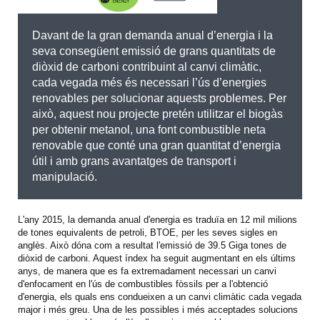
Davant de la gran demanda anual d’energia i la
seva consegüent emissió de grans quantitats de
diòxid de carboni contribuint al canvi climàtic,
cada vegada més és necessari l’ús d’energies
renovables per solucionar aquests problemes. Per
això, aquest nou projecte pretén utilitzar el biogàs
per obtenir metanol, una font combustible neta
renovable que conté una gran quantitat d’energia
útil i amb grans avantatges de transport i
manipulació.
L'any 2015, la demanda anual d'energia es traduïa en 12 mil milions
de tones equivalents de petroli, BTOE, per les seves sigles en
anglès. Això dóna com a resultat l'emissió de 39.5 Giga tones de
diòxid de carboni. Aquest índex ha seguit augmentant en els últims
anys, de manera que es fa extremadament necessari un canvi
d'enfocament en l'ús de combustibles fòssils per a l'obtenció
d'energia, els quals ens condueixen a un canvi climàtic cada vegada
major i més greu. Una de les possibles i més acceptades solucions