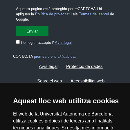
Aquesta pàgina està protegida per reCAPTCHA i hi
apliquen la
Política de privacitat
i els
Termes del servei
de
Google.
He llegit i accepto l'
Avís legal
CONTACTA
premsa.ciencia@uab.cat
Avís legal
Protecció de dades
Sobre el web
Accessibilitat web
Mapa del web UAB
Aquest lloc web utilitza cookies
El web de la Universitat Autònoma de Barcelona
2026 Divulga UAB - Creative Commons
Reconeixement - No Comercial (CC BY NC) -
utilitza cookies pròpies i de tercers amb finalitats
ISSN: 2014-6388
tècniques i analítiques. Si desitja més informació