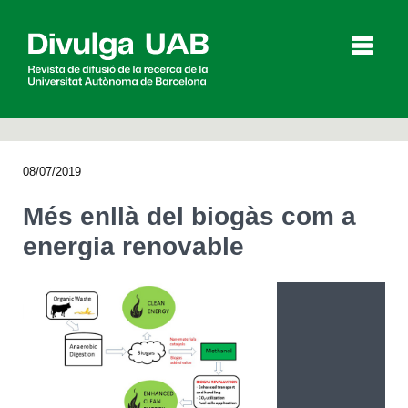
p
a
l
08/07/2019
Articles
Entrevistes
Vídeos
Més enllà del biogàs com a
energia renovable
Agenda
English
Español
CERCAR