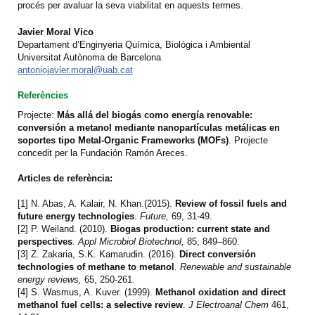
procés per avaluar la seva viabilitat en aquests termes.
Javier Moral Vico
Departament d’Enginyeria Química, Biològica i Ambiental
Universitat Autònoma de Barcelona
antoniojavier.moral@uab.cat
Referències
Projecte:
Más allá del biogás como energía renovable:
conversión a metanol mediante nanopartículas metálicas en
soportes tipo Metal-Organic Frameworks (MOFs)
. Projecte
concedit per la Fundación Ramón Areces.
Articles de referència:
[1] N. Abas, A. Kalair, N. Khan.(2015).
Review of fossil fuels and
future energy technologies
.
Future,
69, 31-49.
[2] P. Weiland. (2010).
Biogas production: current state and
perspectives
.
Appl Microbiol Biotechnol,
85, 849–860.
[3] Z. Zakaria, S.K. Kamarudin. (2016).
Direct conversión
technologies of methane to metanol
.
Renewable and sustainable
energy reviews,
65, 250-261.
[4] S. Wasmus, A. Kuver. (1999).
Methanol oxidation and direct
methanol fuel cells: a selective review
.
J Electroanal Chem
461,