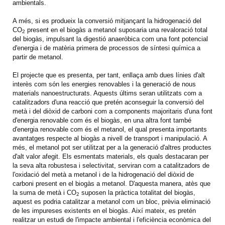
ambientals.
A més, si es produeix la conversió mitjançant la hidrogenació del
CO
present en el biogàs a metanol suposaria una revaloració total
2
del biogàs, impulsant la digestió anaeròbica com una font potencial
d'energia i de matèria primera de processos de síntesi química a
partir de metanol.
El projecte que es presenta, per tant, enllaça amb dues línies d'alt
interès com són les energies renovables i la generació de nous
materials nanoestructurats. Aquests últims seran utilitzats com a
catalitzadors d'una reacció que pretén aconseguir la conversió del
metà i del diòxid de carboni com a components majoritaris d'una font
d'energia renovable com és el biogàs, en una altra font també
d'energia renovable com és el metanol, el qual presenta importants
avantatges respecte al biogàs a nivell de transport i manipulació. A
més, el metanol pot ser utilitzat per a la generació d'altres productes
d'alt valor afegit. Els esmentats materials, els quals destacaran per
la seva alta robustesa i selectivitat, serviran com a catalitzadors de
l'oxidació del metà a metanol i de la hidrogenació del diòxid de
carboni present en el biogàs a metanol. D'aquesta manera, atès que
la suma de metà i CO
suposen la pràctica totalitat del biogàs,
2
aquest es podria catalitzar a metanol com un bloc, prèvia eliminació
de les impureses existents en el biogàs. Així mateix, es pretén
realitzar un estudi de l'impacte ambiental i l'eficiència econòmica del