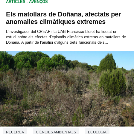
ARTICLES
-
AVENÇOS
Els matollars de Doñana, afectats per
anomalies climàtiques extremes
L’investigador del CREAF i la UAB Francisco Lloret ha liderat un
estudi sobre els efectes d’episodis climàtics extrems en matollars de
Doñana. A partir de l’anàlisi d’alguns trets funcionals dels...
RECERCA
CIÈNCIES AMBIENTALS
ECOLOGIA