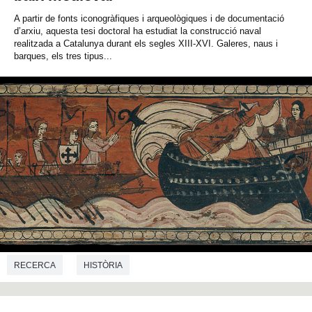
A partir de fonts iconogràfiques i arqueològiques i de documentació
d’arxiu, aquesta tesi doctoral ha estudiat la construcció naval
realitzada a Catalunya durant els segles XIII-XVI. Galeres, naus i
barques, els tres tipus...
RECERCA
HISTÒRIA