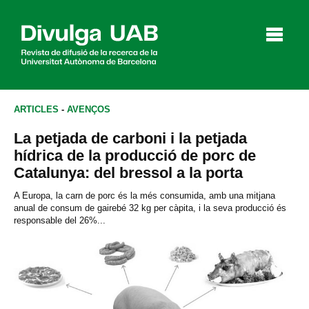
p
a
l
ARTICLES
-
AVENÇOS
La petjada de carboni i la petjada
Articles
Entrevistes
Vídeos
hídrica de la producció de porc de
Catalunya: del bressol a la porta
A Europa, la carn de porc és la més consumida, amb una mitjana
anual de consum de gairebé 32 kg per càpita, i la seva producció és
Agenda
responsable del 26%...
English
Español
CERCAR