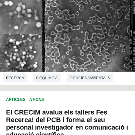
RECERCA
BIOQUÍMICA
CIÈNCIES AMBIENTALS
QUÍMICA
ENGINYERIA QUÍMICA
NANOTECNOLOGIA
ARTICLES
-
A FONS
El CRECIM avalua els tallers Fes
Recerca! del PCB i forma el seu
personal investigador en comunicació i
educació científica