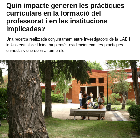
Quin impacte generen les pràctiques
curriculars en la formació del
professorat i en les institucions
implicades?
Una recerca realitzada conjuntament entre investigadors de la UAB i
la Universitat de Lleida ha permès evidenciar com les pràctiques
curriculars que duen a terme els...