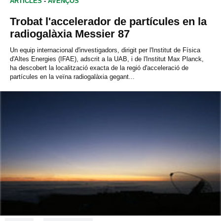
ARTICLES
-
AVENÇOS
Trobat l'accelerador de partícules en la
radiogalàxia Messier 87
Un equip internacional d'investigadors, dirigit per l'Institut de Física
d'Altes Energies (IFAE), adscrit a la UAB, i de l'Institut Max Planck,
ha descobert la localització exacta de la regió d'acceleració de
partícules en la veïna radiogalàxia gegant...