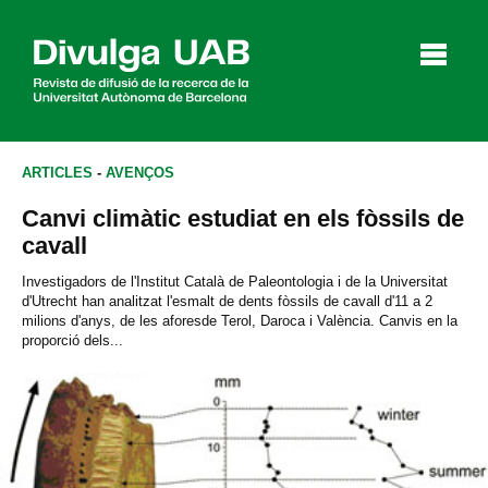
p
a
l
ARTICLES
-
AVENÇOS
Canvi climàtic estudiat en els fòssils de
Articles
Entrevistes
Vídeos
cavall
Investigadors de l'Institut Català de Paleontologia i de la Universitat
d'Utrecht han analitzat l'esmalt de dents fòssils de cavall d'11 a 2
milions d'anys, de les aforesde Terol, Daroca i València. Canvis en la
Agenda
proporció dels...
English
Español
CERCAR