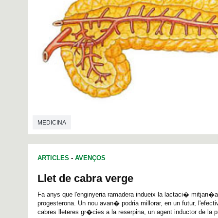
MEDICINA
ARTICLES
-
AVENÇOS
Llet de cabra verge
Fa anys que l'enginyeria ramadera indueix la lactaci� mitjan�an
progesterona. Un nou avan� podria millorar, en un futur, l'efecti
cabres lleteres gr�cies a la reserpina, un agent inductor de la p