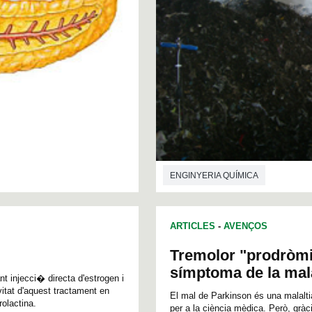
ENGINYERIA QUÍMICA
ARTICLES
-
AVENÇOS
Tremolor "prodròmi
símptoma de la mal
t injecci� directa d'estrogen i
vitat d'aquest tractament en
El mal de Parkinson és una malalti
rolactina.
per a la ciència mèdica. Però, gràci