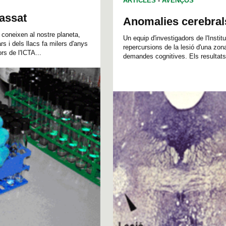
ARTICLES
-
AVENÇOS
assat
Anomalies cerebrals
 coneixen al nostre planeta,
Un equip d'investigadors de l'Insti
 i dels llacs fa milers d'anys
repercursions de la lesió d'una zona
ors de l'ICTA...
demandes cognitives. Els resultats 