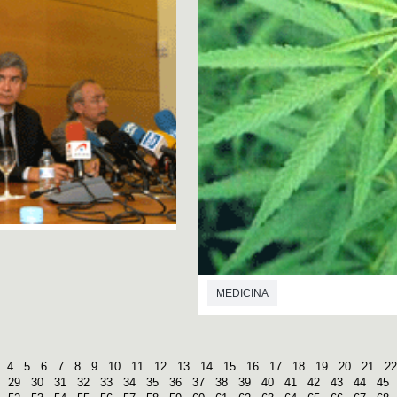
MEDICINA
4
5
6
7
8
9
10
11
12
13
14
15
16
17
18
19
20
21
22
29
30
31
32
33
34
35
36
37
38
39
40
41
42
43
44
45