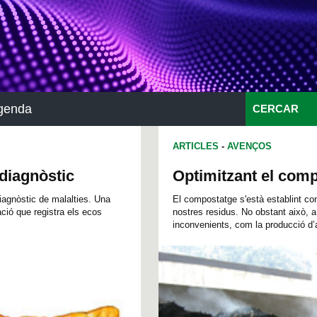
genda
CERCAR
ARTICLES
-
AVENÇOS
 diagnòstic
Optimitzant el com
iagnòstic de malalties. Una
El compostatge s'està establint co
ació que registra els ecos
nostres residus. No obstant això, a
inconvenients, com la producció d