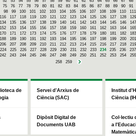
52
53
54
55
56
57
58
59
60
61
62
63
64
65
66
67
68
75
76
77
78
79
80
81
82
83
84
85
86
87
88
89
90
91
98
99
100
101
102
103
104
105
106
107
108
109
110
111
116
117
118
119
120
121
122
123
124
125
126
127
128
12
134
135
136
137
138
139
140
141
142
143
144
145
146
14
152
153
154
155
156
157
158
159
160
161
162
163
164
16
170
171
172
173
174
175
176
177
178
179
180
181
182
18
188
189
190
191
192
193
194
195
196
197
198
199
200
20
206
207
208
209
210
211
212
213
214
215
216
217
218
21
224
225
226
227
228
229
230
231
232
233
234
235
236
237
242
243
244
245
246
247
248
249
250
251
252
253
254
25
258
259
blioteca de
Servei d'Arxius de
Institut d'
ogia
Ciència (SAC)
Ciència (I
s
Dipòsit Digital de
Col·lectiu
Documents UAB
a l'Educaci
Matemàtic