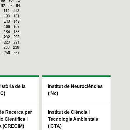
69
70
71
92
93
94
112
113
9
130
131
7
148
149
5
166
167
3
184
185
1
202
203
9
220
221
238
239
5
256
257
Història de la
Institut de Neurociències
HC)
(INc)
 de Recerca per
Institut de Ciència i
ó Científica i
Tecnologia Ambientals
a (CRECIM)
(ICTA)