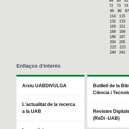
49
50
51
72
73
74
95
96
97
114
115
132
133
150
151
168
169
186
187
204
205
222
223
240
241
Enllaços d'interès
Arxiu UABDIVULGA
Butlletí de la Bi
Ciència i Tecnol
L'actualitat de la recerca
a la UAB
Revistes Digital
(ReDi -UAB)