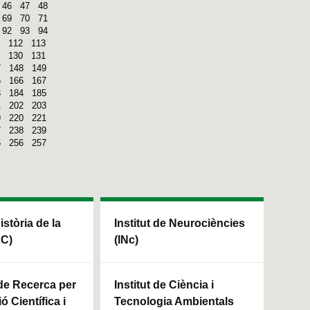
46
47
48
69
70
71
92
93
94
112
113
130
131
7
148
149
5
166
167
3
184
185
1
202
203
9
220
221
7
238
239
5
256
257
Història de la
Institut de Neurociències
HC)
(INc)
 de Recerca per
Institut de Ciència i
ó Científica i
Tecnologia Ambientals