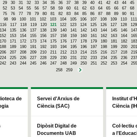
29
30
31
32
33
34
35
36
37
38
39
40
41
42
43
44
45
52
53
54
55
56
57
58
59
60
61
62
63
64
65
66
67
68
75
76
77
78
79
80
81
82
83
84
85
86
87
88
89
90
91
98
99
100
101
102
103
104
105
106
107
108
109
110
111
116
117
118
119
120
121
122
123
124
125
126
127
128
129
134
135
136
137
138
139
140
141
142
143
144
145
146
14
152
153
154
155
156
157
158
159
160
161
162
163
164
16
170
171
172
173
174
175
176
177
178
179
180
181
182
18
188
189
190
191
192
193
194
195
196
197
198
199
200
20
206
207
208
209
210
211
212
213
214
215
216
217
218
21
224
225
226
227
228
229
230
231
232
233
234
235
236
23
242
243
244
245
246
247
248
249
250
251
252
253
254
25
258
259
blioteca de
Servei d'Arxius de
Institut d'
ogia
Ciència (SAC)
Ciència (I
s
Dipòsit Digital de
Col·lectiu
Documents UAB
a l'Educaci