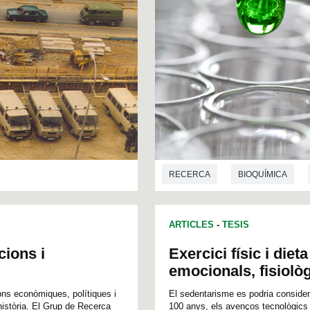
RECERCA
BIOQUÍMICA
ARTICLES
-
TESIS
ions i
Exercici físic i die
emocionals, fisiològ
ons econòmiques, polítiques i
El sedentarisme es podria consider
 història. El Grup de Recerca
100 anys, els avenços tecnològics