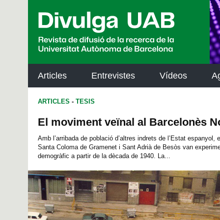
p
a
l
Articles
Entrevistes
Vídeos
A
ARTICLES
-
TESIS
El moviment veïnal al Barcelonès N
Amb l’arribada de població d’altres indrets de l’Estat espanyol,
Santa Coloma de Gramenet i Sant Adrià de Besòs van experime
demogràfic a partir de la dècada de 1940. La...