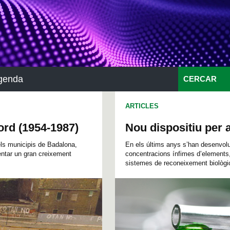
genda
CERCAR
ARTICLES
ord (1954-1987)
Nou dispositiu per 
 els municipis de Badalona,
En els últims anys s’han desenvol
ntar un gran creixement
concentracions ínfimes d’elements
sistemes de reconeixement biològic