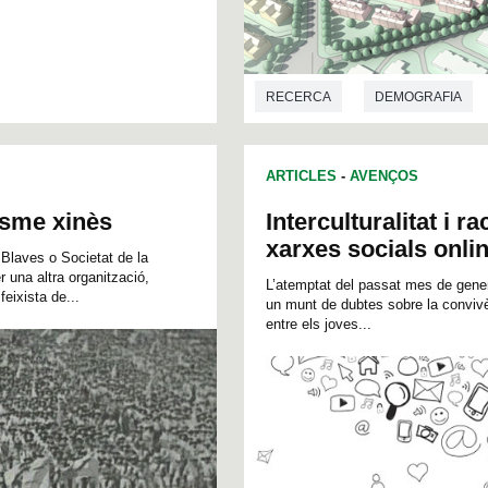
RECERCA
DEMOGRAFIA
ARTICLES
-
AVENÇOS
isme xinès
Interculturalitat i r
xarxes socials onli
 Blaves o Societat de la
r una altra organització,
L’atemptat del passat mes de gener
eixista de...
un munt de dubtes sobre la convivè
entre els joves...