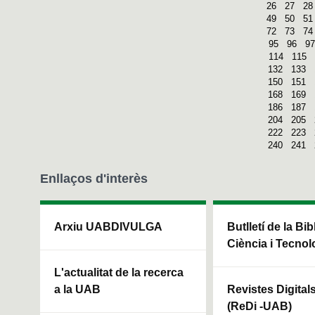
26
27
28
49
50
51
72
73
74
95
96
97
114
115
132
133
150
151
168
169
186
187
204
205
222
223
240
241
Enllaços d'interès
Arxiu UABDIVULGA
Butlletí de la Bi
Ciència i Tecnol
L'actualitat de la recerca
a la UAB
Revistes Digital
(ReDi -UAB)