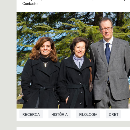
Contacte...
RECERCA
HISTÒRIA
FILOLOGIA
DRET