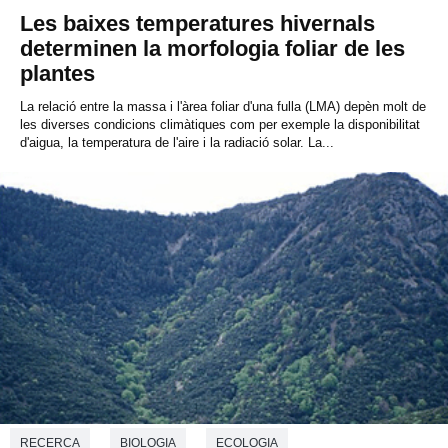
Les baixes temperatures hivernals
determinen la morfologia foliar de les
plantes
La relació entre la massa i l'àrea foliar d'una fulla (LMA) depèn molt de
les diverses condicions climàtiques com per exemple la disponibilitat
d'aigua, la temperatura de l'aire i la radiació solar. La...
RECERCA
BIOLOGIA
ECOLOGIA