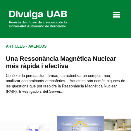
p
a
l
ARTICLES
-
AVENÇOS
Una Ressonància Magnètica Nuclear
Articles
Entrevistes
Vídeos
més ràpida i efectiva
Conèixer la puresa d'un fàrmac, caracteritzar un compost nou,
analitzar contaminants atmosfèrics... Aquestes són només algunes de
les qüestions que pot resoldre la Ressonància Magnètica Nuclear
Agenda
(RMN). Investigadors del Servei...
English
Español
CERCAR