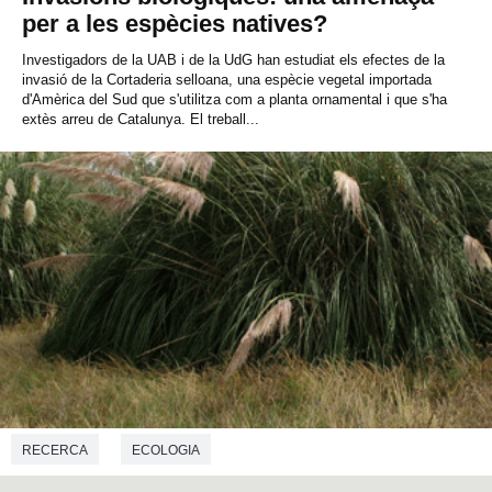
per a les espècies natives?
Investigadors de la UAB i de la UdG han estudiat els efectes de la
invasió de la Cortaderia selloana, una espècie vegetal importada
d'Amèrica del Sud que s'utilitza com a planta ornamental i que s'ha
extès arreu de Catalunya. El treball...
RECERCA
ECOLOGIA