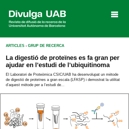
p
a
l
ARTICLES
-
GRUP DE RECERCA
La digestió de proteïnes es fa gran per
Articles
Entrevistes
Vídeos
ajudar en l’estudi de l’ubiquitinoma
El Laboratori de Proteòmica CSIC/UAB ha desenvolupat un mètode
de digestió de proteïnes a gran escala (LFASP) i demostrat la utilitat
d’aquest mètode per a l’estudi de...
Agenda
English
Español
CERCAR