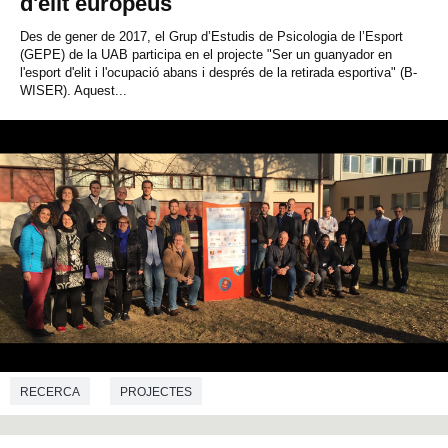
d'elit europeus
Des de gener de 2017, el Grup d’Estudis de Psicologia de l’Esport
(GEPE) de la UAB participa en el projecte "Ser un guanyador en
l'esport d'elit i l'ocupació abans i després de la retirada esportiva" (B-
WISER). Aquest...
RECERCA
PROJECTES