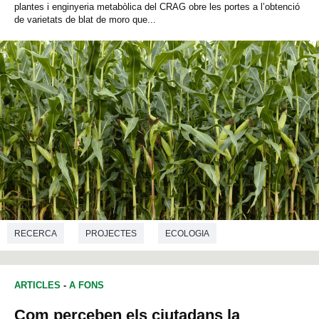
plantes i enginyeria metabòlica del CRAG obre les portes a l’obtenció
de varietats de blat de moro que...
RECERCA
PROJECTES
ECOLOGIA
ARTICLES
-
A FONS
Com perceben els ciutadans la