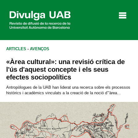
p
a
l
ARTICLES
-
AVENÇOS
«Àrea cultural»: una revisió crítica de
Articles
Entrevistes
Vídeos
l'ús d'aquest concepte i els seus
efectes sociopolítics
Antropòlogues de la UAB han liderat una recerca sobre els processos
històrics i acadèmics vinculats a la creació de la noció d’“àrea...
Agenda
English
Español
CERCAR