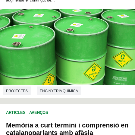
augmentar el contingut de...
PROJECTES
ENGINYERIA QUÍMICA
ARTICLES
-
AVENÇOS
Memòria a curt termini i comprensió en
catalanoparlants amb afàsia