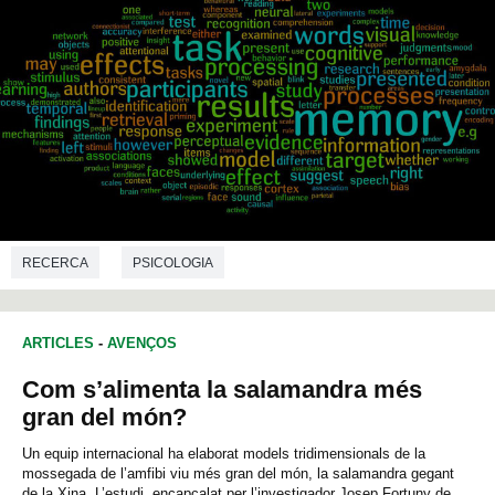
RECERCA
PSICOLOGIA
ARTICLES
-
AVENÇOS
Com s’alimenta la salamandra més
gran del món?
Un equip internacional ha elaborat models tridimensionals de la
mossegada de l’amfibi viu més gran del món, la salamandra gegant
de la Xina. L’estudi, encapçalat per l’investigador Josep Fortuny de