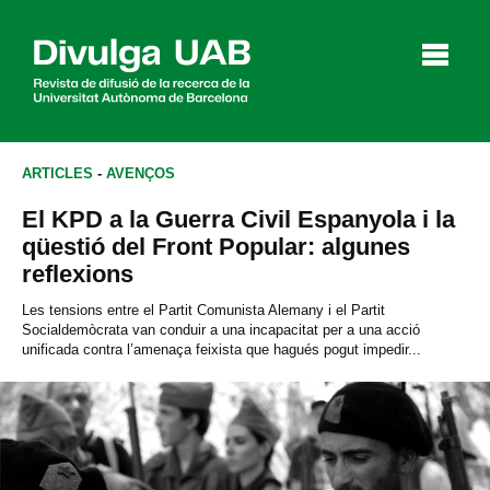
p
a
l
ARTICLES
-
AVENÇOS
El KPD a la Guerra Civil Espanyola i la
Articles
Entrevistes
Vídeos
qüestió del Front Popular: algunes
reflexions
Les tensions entre el Partit Comunista Alemany i el Partit
Socialdemòcrata van conduir a una incapacitat per a una acció
Agenda
unificada contra l’amenaça feixista que hagués pogut impedir...
English
Español
CERCAR