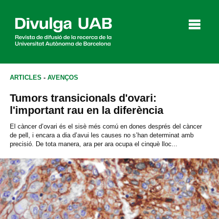
p
a
l
ARTICLES
-
AVENÇOS
Tumors transicionals d'ovari:
Articles
Entrevistes
Vídeos
l'important rau en la diferència
El càncer d’ovari és el sisè més comú en dones després del càncer
de pell, i encara a dia d’avui les causes no s’han determinat amb
precisió. De tota manera, ara per ara ocupa el cinquè lloc...
Agenda
English
Español
CERCAR