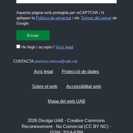
Aquesta pàgina està protegida per reCAPTCHA i hi
apliquen la
Política de privacitat
i els
Termes del servei
de
Google.
He llegit i accepto l'
Avís legal
CONTACTA
premsa.ciencia@uab.cat
Avís legal
Protecció de dades
Sobre el web
Accessibilitat web
Mapa del web UAB
2026 Divulga UAB - Creative Commons
Reconeixement - No Comercial (CC BY NC) -
ISSN: 2014-6388