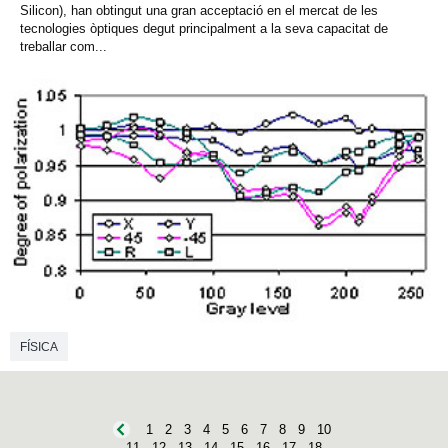
Silicon), han obtingut una gran acceptació en el mercat de les
tecnologies òptiques degut principalment a la seva capacitat de
treballar com...
FÍSICA
1
2
3
4
5
6
7
8
9
10
11
12
13
14
15
16
17
18