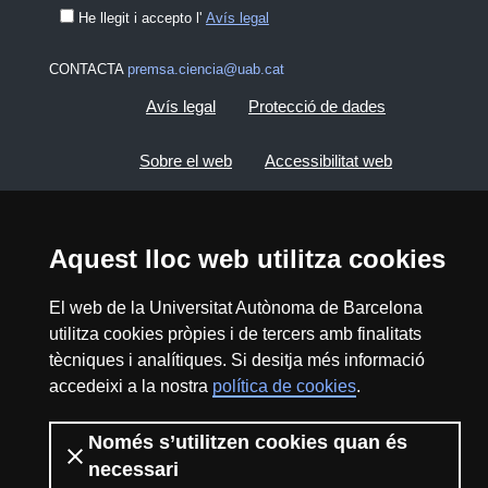
He llegit i accepto l'
Avís legal
CONTACTA
premsa.ciencia@uab.cat
Avís legal
Protecció de dades
Sobre el web
Accessibilitat web
Mapa del web UAB
Aquest lloc web utilitza cookies
2026 Divulga UAB - Creative Commons
El web de la Universitat Autònoma de Barcelona
Reconeixement - No Comercial (CC BY NC) -
ISSN: 2014-6388
utilitza cookies pròpies i de tercers amb finalitats
tècniques i analítiques. Si desitja més informació
View low-bandwidth version
accedeixi a la nostra
política de cookies
.
Només s’utilitzen cookies quan és
necessari