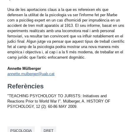
Una de les aportacions claus a la que es refereixen els que
defensen la utilitat de la psicologia va ser l'informe fet per Marbe
com a psicòleg expert en un cas d'homicidi per imprudència en un
accident de tren molt aparatós al 1913. El seu informe, basat en uns
experiments realitzats amb una locomotora real i amb personal
ferroviari, va resultar tan convincent que va influir notablement en el
judici final. Algun jutge va pensar que aquest tipus de treball científic
fet al camp de la psicologia podria mostrar una nova manera més
empírica i objectiva i, al cap i a la fi més moderna, de treballar en el
camp jurídic que l'antic enfocament dogmàtic.
Annette Mülberger
annette.mulberger@uab.cat
Referències
"TEACHING PSYCHOLOGY TO JURISTS: Initiatives and
Reactions Prior to World War I". Mülberger, A. HISTORY OF
PSYCHOLOGY, 12 (2): 60-86 MAY 2009.
PSICOLOGIA
DRET