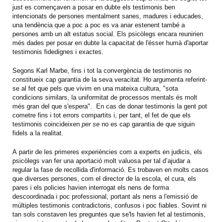
just es començaven a posar en dubte els testimonis ben
intencionats de persones mentalment sanes, madures i educades,
una tendència que a poc a poc es va anar estenent també a
persones amb un alt estatus social. Els psicòlegs encara reunirien
més dades per posar en dubte la capacitat de l'ésser humà d'aportar
testimonis fidedignes i exactes.
Segons Karl Marbe, fins i tot la convergència de testimonis no
constitueix cap garantia de la seva veracitat. Ho argumenta referint-
se al fet que pels que vivim en una mateixa cultura, "sota
condicions similars, la uniformitat de processos mentals és molt
més gran del que s'espera". En cas de donar testimonis la gent pot
cometre fins i tot errors compartits i, per tant, el fet de que els
testimonis coincideixen
per se
no es cap garantia de que siguin
fidels a la realitat.
A partir de les primeres experiències com a experts en judicis, els
psicòlegs van fer una aportació molt valuosa per tal d’ajudar a
regular la fase de recollida d'informació. Es trobaven en molts casos
que diverses persones, com el director de la escola, el cura, els
pares i els policies havien interrogat els nens de forma
descoordinada i poc professional, portant als nens a l'emissió de
múltiples testimonis contradictoris, confusos i poc fiables. Sovint ni
tan sols constaven les preguntes que se'ls havien fet al testimonis,