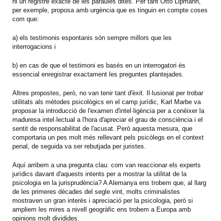
ni un registre exacte de les paraules dites. Per tant Otto Lipmann,
per exemple, proposa amb urgència que es tinguin en compte coses
com que:
a) els testimonis espontanis són sempre millors que les
interrogacions i
b) en cas de que el testimoni es basés en un interrogatori és
essencial enregistrar exactament les preguntes plantejades.
Altres propostes, però, no van tenir tant d'èxit. Il·lusionat per trobar
utilitats als mètodes psicològics en el camp jurídic, Karl Marbe va
proposar la introducció de l'examen d'intel·ligència per a conèixer la
maduresa intel·lectual a l'hora d'apreciar el grau de consciència i el
sentit de responsabilitat de l'acusat. Però aquesta mesura, que
comportaria un pes molt més rellevant pels psicòlegs en el context
penal, de seguida va ser rebutjada per juristes.
Aquí arribem a una pregunta clau: com van reaccionar els experts
jurídics davant d'aquests intents per a mostrar la utilitat de la
psicologia en la jurisprudència? A Alemanya ens trobem que, al llarg
de les primeres dècades del segle vint, molts criminalistes
mostraven un gran interès i apreciació per la psicologia, però si
ampliem les mires a nivell geogràfic ens trobem a Europa amb
opinions molt dividides.