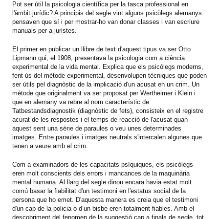
Pot ser útil la psicologia científica per la tasca professional en
l'àmbit jurídic? A principis del segle vint alguns psicòlegs alemanys
pensaven que sí i per mostrar-ho van donar classes i van escriure
manuals per a juristes.
El primer en publicar un llibre de text d'aquest tipus va ser Otto
Lipmann qui, el 1908, presentava la psicologia com a ciència
experimental de la vida mental. Explica que els psicòlegs moderns,
fent ús del mètode experimental, desenvolupen tècniques que poden
ser útils pel diagnòstic de la implicació d'un acusat en un crim. Un
mètode que originalment va ser proposat per Wertheimer i Klein i
que en alemany va rebre al nom característic de
Tatbestandsdiagnostik (diagnòstic de fets), consisteix en el registre
acurat de les respostes i el temps de reacció de l'acusat quan
aquest sent una sèrie de paraules o veu unes determinades
imatges. Entre paraules i imatges neutrals s'intercalen algunes que
tenen a veure amb el crim.
Com a examinadors de les capacitats psíquiques, els psicòlegs
eren molt conscients dels errors i mancances de la maquinària
mental humana. Al llarg del segle dinou encara havia estat molt
comú basar la fiabilitat d'un testimoni en l'estatus social de la
persona que ho emet. D'aquesta manera es creia que el testimoni
d'un cap de la policia o d’un bisbe eren totalment fiables. Amb el
descobriment del fenomen de la suggestió cap a finals de segle, tot