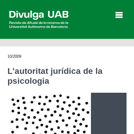
p
a
l
10/2009
Articles
Entrevistes
Vídeos
L'autoritat jurídica de la
psicologia
Agenda
English
Español
CERCAR