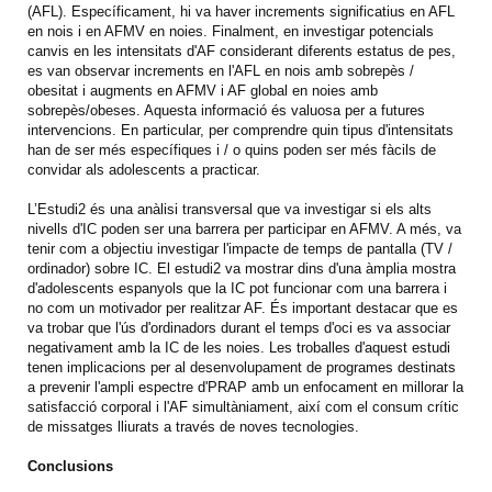
(AFL). Específicament, hi va haver increments significatius en AFL
en nois i en AFMV en noies. Finalment, en investigar potencials
canvis en les intensitats d'AF considerant diferents estatus de pes,
es van observar increments en l'AFL en nois amb sobrepès /
obesitat i augments en AFMV i AF global en noies amb
sobrepès/obeses. Aquesta informació és valuosa per a futures
intervencions. En particular, per comprendre quin tipus d'intensitats
han de ser més específiques i / o quins poden ser més fàcils de
convidar als adolescents a practicar.
L’Estudi2 és una anàlisi transversal que va investigar si els alts
nivells d'IC poden ser una barrera per participar en AFMV. A més, va
tenir com a objectiu investigar l'impacte de temps de pantalla (TV /
ordinador) sobre IC. El estudi2 va mostrar dins d'una àmplia mostra
d'adolescents espanyols que la IC pot funcionar com una barrera i
no com un motivador per realitzar AF. És important destacar que es
va trobar que l'ús d'ordinadors durant el temps d'oci es va associar
negativament amb la IC de les noies. Les troballes d'aquest estudi
tenen implicacions per al desenvolupament de programes destinats
a prevenir l'ampli espectre d'PRAP amb un enfocament en millorar la
satisfacció corporal i l'AF simultàniament, així com el consum crític
de missatges lliurats a través de noves tecnologies.
Conclusions