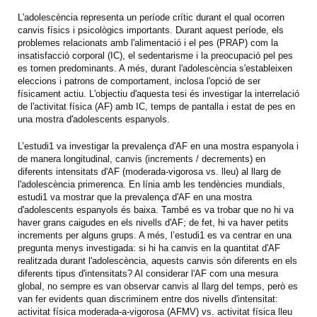
L'adolescència representa un període crític durant el qual ocorren
canvis físics i psicològics importants. Durant aquest període, els
problemes relacionats amb l'alimentació i el pes (PRAP) com la
insatisfacció corporal (IC), el sedentarisme i la preocupació pel pes
es tornen predominants. A més, durant l'adolescència s'estableixen
eleccions i patrons de comportament, inclosa l'opció de ser
físicament actiu. L'objectiu d'aquesta tesi és investigar la interrelació
de l'activitat física (AF) amb IC, temps de pantalla i estat de pes en
una mostra d'adolescents espanyols.
L’estudi1 va investigar la prevalença d'AF en una mostra espanyola i
de manera longitudinal, canvis (increments / decrements) en
diferents intensitats d'AF (moderada-vigorosa vs. lleu) al llarg de
l'adolescència primerenca. En línia amb les tendències mundials,
estudi1 va mostrar que la prevalença d'AF en una mostra
d'adolescents espanyols és baixa. També es va trobar que no hi va
haver grans caigudes en els nivells d'AF; de fet, hi va haver petits
increments per alguns grups. A més, l’estudi1 es va centrar en una
pregunta menys investigada: si hi ha canvis en la quantitat d'AF
realitzada durant l'adolescència, aquests canvis són diferents en els
diferents tipus d'intensitats? Al considerar l'AF com una mesura
global, no sempre es van observar canvis al llarg del temps, però es
van fer evidents quan discriminem entre dos nivells d'intensitat:
activitat física moderada-a-vigorosa (AFMV) vs. activitat física lleu