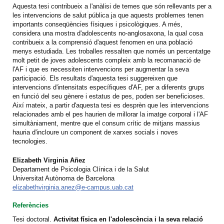
Aquesta tesi contribueix a l'anàlisi de temes que són rellevants per a
les intervencions de salut pública ja que aquests problemes tenen
importants conseqüències físiques i psicològiques. A més,
considera una mostra d'adolescents no-anglosaxona, la qual cosa
contribueix a la comprensió d'aquest fenomen en una població
menys estudiada. Les troballes ressalten que només un percentatge
molt petit de joves adolescents compleix amb la recomanació de
l'AF i que es necessiten intervencions per augmentar la seva
participació. Els resultats d'aquesta tesi suggereixen que
intervencions d'intensitats específiques d'AF, per a diferents grups
en funció del seu gènere i estatus de pes, poden ser beneficioses.
Així mateix, a partir d'aquesta tesi es desprèn que les intervencions
relacionades amb el pes haurien de millorar la imatge corporal i l'AF
simultàniament, mentre que el consum crític de mitjans massius
hauria d'incloure un component de xarxes socials i noves
tecnologies.
Elizabeth Virginia Añez
Departament de Psicologia Clínica i de la Salut
Universitat Autònoma de Barcelona
elizabethvirginia.anez@e-campus.uab.cat
Referències
Tesi doctoral.
Activitat física en l'adolescència i la seva relació