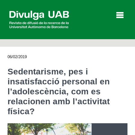
p
a
l
06/02/2019
Articles
Entrevistes
Vídeos
Sedentarisme, pes i
insatisfacció personal en
l’adolescència, com es
Agenda
relacionen amb l’activitat
física?
English
Español
CERCAR