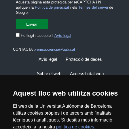
Aquesta pàgina està protegida per reCAPTCHA i hi
apliquen la
Política de privacitat
i els
Termes del servei
de
Google.
He llegit i accepto l'
Avís legal
CONTACTA
premsa.ciencia@uab.cat
Avís legal
Protecció de dades
Sobre el web
Accessibilitat web
Mapa del web UAB
Aquest lloc web utilitza cookies
El web de la Universitat Autònoma de Barcelona
2026 Divulga UAB - Creative Commons
Reconeixement - No Comercial (CC BY NC) -
utilitza cookies pròpies i de tercers amb finalitats
ISSN: 2014-6388
tècniques i analítiques. Si desitja més informació
accedeixi a la nostra
política de cookies
.
View low-bandwidth version