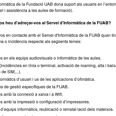
formàtica de la Fundació UAB dona suport als usuaris en l’entorn
ri i assistència a les aules de formació).
s heu d'adreçar-vos al Servei d'Informàtica de la FUAB?
os en contacte amb el Servei d'Informàtica de la FUAB quan ti
ma o incidència respecte als següents temes:
s en els equips audiovisuals o informàtics de les aules.
(incidències en línia o terminal, activació de roaming, alta i baix
 de SIM,...).
ormàtics d’usuari i us de les aplicacions d’ofimàtica.
ns de gestió específiques de la FUAB.
s amb la connexió a xarxa i a Wifi.
es amb la impressió o configuració d’impressores.
’equips informàtics, reubicació o reinstal·lació dels mateixos.