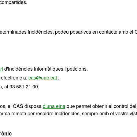
compartides.
determinades incidències, podeu posar-vos en contacte amb el 
ri
d'incidències informàtiques i peticions.
electrònic a:
cas@uab.cat
.
n, al 93 581 21 00.
os, el CAS disposa
d'una eina
que permet obtenir el control del
orma remota per resoldre incidències, sempre amb el vostre vist
rònic