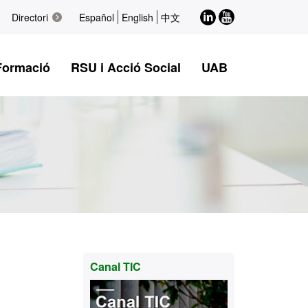
LinkedIn
Youtube
Directori
Español
English
中文
Formació
RSU i Acció Social
UAB
Informació
Canal TIC
complementària