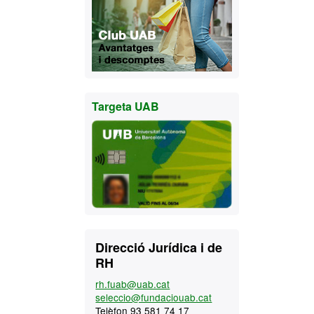
Targeta UAB
Contacte
Direcció Jurídica i de
RH
rh.fuab@uab.cat
seleccio@fundaciouab.cat
Telèfon 93 581 74 17