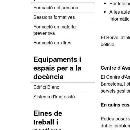
Per telèf
Formació del personal
A les aule
Sessions formatives
informàti
Formació en matèria
preventiva
El Servei d'In
Formació en xifres
petició.
Equipaments i
espais per a la
Centre d'Ass
docència
El Centre d'As
Barcelona, l’o
Edifici Blanc
serveis gestio
Sistema d'impressió
En quins cas
Eines de
Podeu posar-v
treball i
dubte, proble