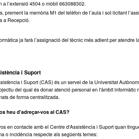
on a l’extensió 4504 o mòbil 663088302.
s, prement la memòria M1 del telèfon de l’aula i sol·licitant l’ass
ca a Recepció.
formàtica ja farà l’assignació del tècnic més adient per atendre l
istència i Suport
sistència i Suport (CAS) és un servei de la Universitat Autòno
bjectiu del qual és donar atenció personal en l'àmbit informàtic
nats de forma centralitzada.
os heu d'adreçar-vos al CAS?
os en contacte amb el Centre d'Assistència i Suport quan tingu
ma o incidència respecte als següents temes: