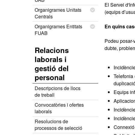
El Servei d'In
Organigrames Unitats
(equips d’usua
Centrals
Organigrames Entitats
En quins caso
FUAB
Podeu posar-v
dubte, proble
Relacions
laborals i
gestió del
Incidèncie
personal
Telefonia 
duplicació
Descripcions de llocs
Equips inf
de treball
Aplicacio
Convocatòries i ofertes
Incidèncie
laborals
Incidènci
Resolucions de
Connexió d
processos de selecció