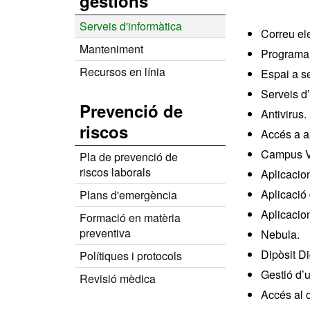
gestions
Serveis d'informàtica
Correu ele
Manteniment
Programar
Recursos en línia
Espai a s
Serveis d’
Prevenció de
Antivirus.
riscos
Accés a ap
Campus Vi
Pla de prevenció de
riscos laborals
Aplicacio
Aplicació
Plans d'emergència
Aplicacio
Formació en matèria
preventiva
Nebula.
Dipòsit D
Polítiques i protocols
Gestió d’u
Revisió mèdica
Accés al c