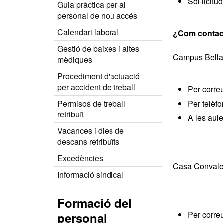
Sol·licitu
Guia pràctica per al
personal de nou accés
Calendari laboral
¿Com contact
Gestió de baixes i altes
Campus Bella
mèdiques
Procediment d'actuació
per accident de treball
Per correu
Permisos de treball
Per telèf
retribuït
A les aule
Vacances i dies de
descans retribuïts
Excedències
Casa Convale
Informació sindical
Formació del
Per correu
personal