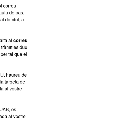
t correu
raula de pas,
al domini, a
’alta al
correu
 tràmit es duu
per tal que el
IU, haureu de
la targeta de
a al vostre
 UAB, es
ada al vostre