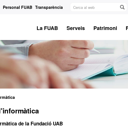
Cerca
Personal FUAB
Transparència
al
web
La FUAB
Serveis
Patrimoni
ormàtica
d'informàtica
ormàtica de la Fundació UAB