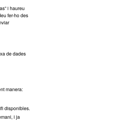
as” i haureu
deu fer-ho des
nviar
arxa de dades
ent manera:
fi disponibles.
mani, i ja