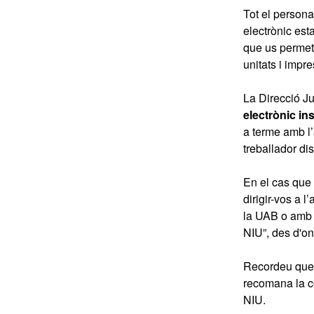
Tot el persona
electrònic est
que us permetr
unitats i impre
La Direcció Ju
electrònic ins
a terme amb l’
treballador dis
En el cas que 
dirigir-vos a l
la UAB o amb e
NIU”, des d'on
Recordeu que d
recomana la c
NIU.