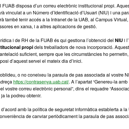
l FUAB disposa d’un correu electrònic institucional propi. Aques
arà vinculat a un Número d’Identificació d’Usuari (NIU) i una pa
à també tenir accés a la Intranet de la UAB, al Campus Virtual, 
ssores en xarxa, i a altres aplicacions de gestió.
rídica i de RH de la FUAB és qui gestiona l’obtenció del
NIU
i l
titucional propi
dels treballadors de nova incorporació. Aquest
antelació suficient, sempre que les circumstàncies ho permetin, 
posi d’aquest servei el mateix dia d’inici.
oblideu, o no coneixeu la paraula de pas associada al vostre N
’adreça
https://contrasenya.uab.cat/
. A l’apartat “Genereu-la amb 
l vostre correu electrònic personal”, dins el requadre “Associad
 ja la podreu obtenir.
’acord amb la política de seguretat informàtica establerta a la
onveniència de canviar periòdicament la paraula de pas associ