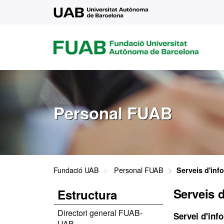
UAB
FUAB
FUNDACIÓ
UNIVERSITAT
AUTÒNOMA
DE
BARCELONA
Personal FUAB
Fundació UAB
Personal FUAB
Serveis d'inf
Serveis 
Estructura
Directori general FUAB-
Servei d'inf
UAB