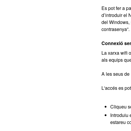
Es pot fer a pa
d’introduir el
del Windows, 
contrasenya”.
Connexió sens
La xarxa wifi 
als equips que
A les seus de
L'accés es pot
Cliqueu so
Introduiu
estareu c