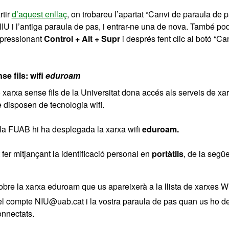
rtir
d’aquest enllaç
, on trobareu l’apartat “Canvi de paraula de p
 NIU i l’antiga paraula de pas, i entrar-ne una de nova. També po
pressionant
Control + Alt + Supr
i després fent clic al botó “Ca
e fils: wifi
eduroam
o xarxa sense fils de la Universitat dona accés als serveis de x
 disposen de tecnologia wifi.
 la FUAB hi ha desplegada la xarxa wifi
eduroam.
 fer mitjançant la identificació personal en
portàtils
, de la segü
bre la xarxa eduroam que us apareixerà a la llista de xarxes Wi
 el compte NIU@uab.cat i la vostra paraula de pas quan us ho de
onnectats.