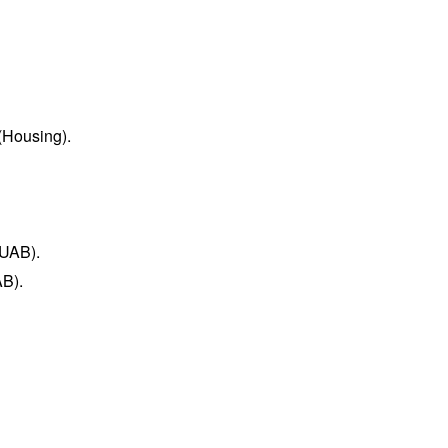
(Housing).
FUAB).
AB).