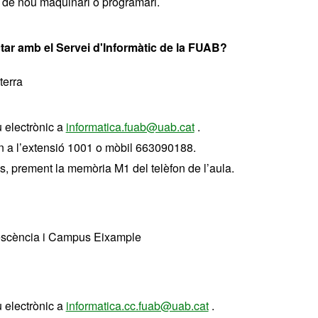
d de nou maquinari o programari.
ar amb el Servei d'Informàtic de la FUAB?
terra
 electrònic a
informatica.fuab@uab.cat
.
on a l’extensió 1001 o mòbil 663090188.
s, prement la memòria M1 del telèfon de l’aula.
scència i Campus Eixample
 electrònic a
informatica.cc.fuab@uab.cat
.