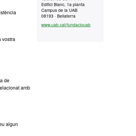
Edifici Blanc, 1a planta
Campus de la UAB
istència
08193 · Bellaterra
www.uab.cat/fundaciouab
a vostra
ma de
 relacionat amb
eu algun