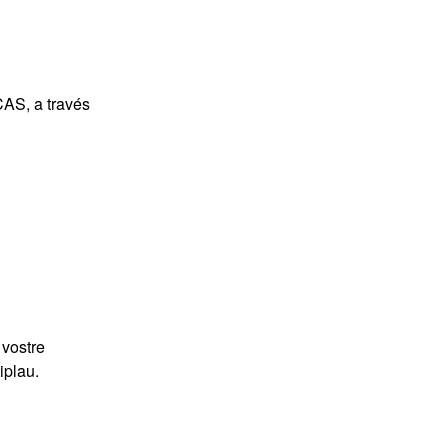
CAS, a través
 vostre
iplau.