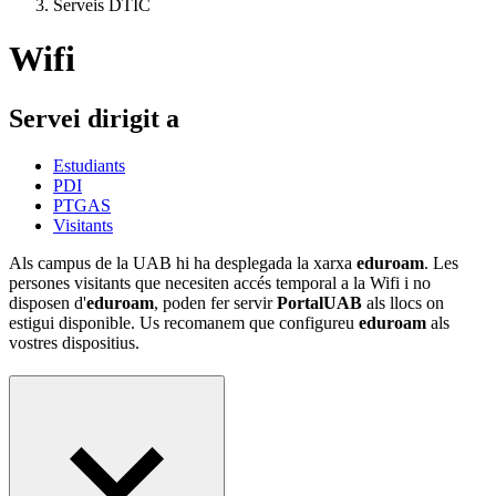
Serveis DTIC
Wifi
Servei dirigit a
Estudiants
PDI
PTGAS
Visitants
Als campus de la UAB hi ha desplegada la xarxa
e
duroam
. Les
persones visitants que necesiten accés temporal a la Wifi i no
disposen d'
eduroam
, poden fer servir
PortalUAB
als llocs on
estigui disponible. Us recomanem que configureu
eduroam
als
vostres dispositius.