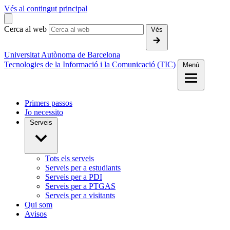
Vés al contingut principal
Cerca al web
Vés
Universitat Autònoma de Barcelona
Tecnologies de la Informació i la Comunicació (TIC)
Menú
Primers passos
Jo necessito
Serveis
Tots els serveis
Serveis per a estudiants
Serveis per a PDI
Serveis per a PTGAS
Serveis per a visitants
Qui som
Avisos