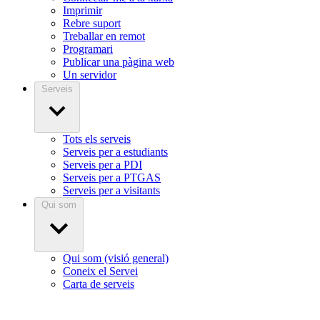
Imprimir
Rebre suport
Treballar en remot
Programari
Publicar una pàgina web
Un servidor
Serveis
Tots els serveis
Serveis per a estudiants
Serveis per a PDI
Serveis per a PTGAS
Serveis per a visitants
Qui som
Qui som (visió general)
Coneix el Servei
Carta de serveis