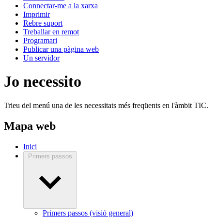
Connectar-me a la xarxa
Imprimir
Rebre suport
Treballar en remot
Programari
Publicar una pàgina web
Un servidor
Jo necessito
Trieu del menú una de les necessitats més freqüents en l'àmbit TIC.
Mapa web
Inici
Primers passos
Primers passos (visió general)