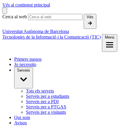
Vés al contingut principal
Cerca al web
Vés
Universitat Autònoma de Barcelona
Tecnologies de la Informació i la Comunicació (TIC)
Menú
Primers passos
Jo necessito
Serveis
Tots els serveis
Serveis per a estudiants
Serveis per a PDI
Serveis per a PTGAS
Serveis per a visitants
Qui som
Avisos