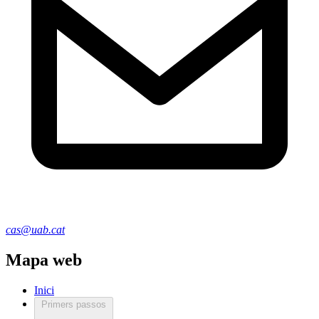
cas@uab.cat
Mapa web
Inici
Primers passos