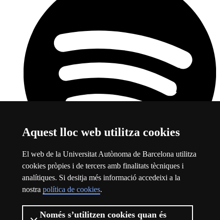
Aquest lloc web utilitza cookies
El web de la Universitat Autònoma de Barcelona utilitza
cookies pròpies i de tercers amb finalitats tècniques i
Spotify
Aquest enllaç s'obre en una finestra nova
analítiques. Si desitja més informació accedeixi a la
nostra
política de cookies
.
Sobre el web
Logotip de la Universitat Autònoma de Barcelona
Només s’utilitzen cookies quan és