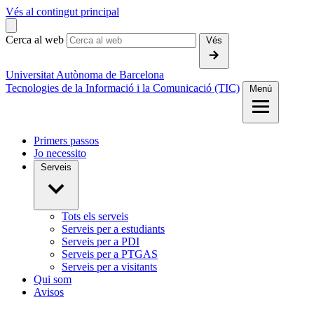
Vés al contingut principal
Cerca al web
Vés
Universitat Autònoma de Barcelona
Tecnologies de la Informació i la Comunicació (TIC)
Menú
Primers passos
Jo necessito
Serveis
Tots els serveis
Serveis per a estudiants
Serveis per a PDI
Serveis per a PTGAS
Serveis per a visitants
Qui som
Avisos