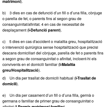
matrimoni
).
b) 3 dies en cas de defunció d’un fill o d’una filla, cònjuge
o parella de fet, o parents fins al segon grau de
consanguinitat/afinitat. 4 en cas de necessitat de
desplaçament (
I-Defunció parent
).
c) 5 dies en cas d'accident o malaltia greu, hospitalització
o intervenció quirúrgica sense hospitalització que precisi
descans domiciliari del cònjuge, parella de fet o parents fins
a segon grau de consanguinitat o afinitat, incloent-hi els
convivents en el domicili familiar (
I-Malaltia
greu/Hospitalització
).
d) Un dia per trasllat de domicili habitual (
I-Trasllat de
domicili
).
e) Un dia per casament d’un fill o d’una filla, germà o
germana o familiar de primer grau de consanguinitat o
afinitat (
I-Permís matrimoni familiar
).