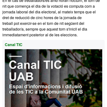
En el cas de treballadors/es amb horari nocturn, el torn de
nit que comença el dia de la votació es computa com a
jornada laboral del dia electoral, al mateix temps que el
dret de reducció de cinc hores de la jornada de
treball pot exercir-se en el torn de nit següent del
treballador/a, sempre que aquest torn s'iniciï el dia
immediatament posterior al de les eleccions.
Informació
Canal TIC
complementària