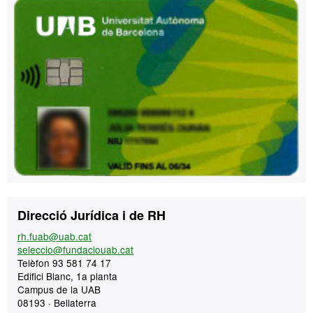
Contacte
Direcció Jurídica i de RH
rh.fuab@uab.cat
seleccio@fundaciouab.cat
Telèfon 93 581 74 17
Edifici Blanc, 1a planta
Campus de la UAB
08193 · Bellaterra