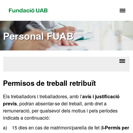
Pr
pe
de
Personal FUAB
el
me
de
Fu
UA
Despl
Perso
la
FU
Permisos de treball retribuït
naveg
Els treballadors i treballadores, amb l’
avís i justificació
previs
, podran absentar-se del treball, amb dret a
remuneració, per qualsevol dels motius i pels períodes
indicats a continuació:
a) 15 dies en cas de matrimoni/parella de fet (
I-Permís per