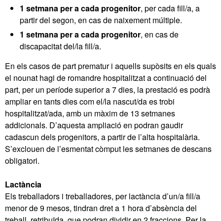
1 setmana per a cada progenitor
, per cada fill/a, a
partir del segon, en cas de naixement múltiple.
1 setmana per a cada progenitor
, en cas de
discapacitat del/la fill/a.
En els casos de part prematur i aquells supòsits en els quals
el nounat hagi de romandre hospitalitzat a continuació del
part, per un període superior a 7 dies, la prestació es podrà
ampliar en tants dies com el/la nascut/da es trobi
hospitalitzat/ada, amb un màxim de 13 setmanes
addicionals. D’aquesta ampliació en podran gaudir
cadascun dels progenitors, a partir de l’alta hospitalària.
S’exclouen de l’esmentat còmput les setmanes de descans
obligatori.
Lactància
Els treballadors i treballadores, per lactància d’un/a fill/a
menor de 9 mesos, tindran dret a 1 hora d’absència del
treball, retribuïda, que podran dividir en 2 fraccions. Per la