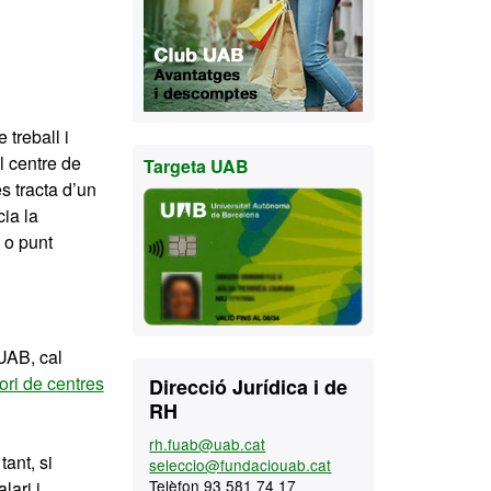
 treball i
el centre de
Targeta UAB
es tracta d’un
cia la
 o punt
UAB, cal
Contacte
ori de centres
Direcció Jurídica i de
RH
rh.fuab@uab.cat
ant, si
seleccio@fundaciouab.cat
Telèfon 93 581 74 17
lari i