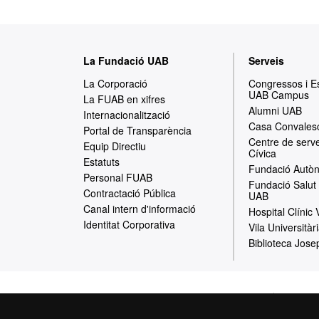
M
La Fundació UAB
Serveis
a
La Corporació
Congressos i 
UAB Campus
p
La FUAB en xifres
Alumni UAB
Internacionalització
a
Casa Convales
Portal de Transparència
Centre de serve
w
Equip Directiu
Cívica
Estatuts
e
Fundació Autòn
Personal FUAB
Fundació Salut 
b
Contractació Pública
UAB
Canal intern d'informació
Hospital Clínic
Identitat Corporativa
Vila Universitàr
Biblioteca Jose
Inici
Avís Le