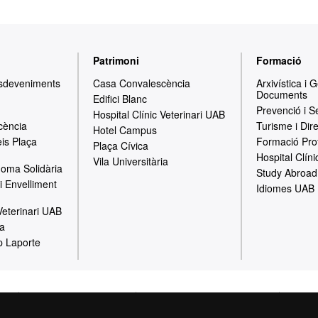
Patrimoni
Formació
Esdeveniments
Casa Convalescència
Arxivística i 
Documents
Edifici Blanc
Prevenció i S
Hospital Clínic Veterinari UAB
cència
Turisme i Dir
Hotel Campus
is Plaça
Formació Pro
Plaça Cívica
Hospital Clíni
Vila Universitària
oma Solidària
Study Abroad
i Envelliment
Idiomes UAB
 Veterinari UAB
ia
p Laporte
gal
Política de Privacitat
Canal intern d'informació
Prote