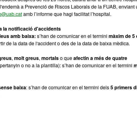
l'endemà a Prevenció de Riscos Laborals de la FUAB, enviant 
ab@uab.cat
amb l’informe que hagi facilitat l’hospital.
a la notificació d'accidents
lleus amb baixa:
s’han de comunicar en el termini
màxim de 5 
tir de la data de l'accident o des de la data de baixa mèdica.
greus
,
molt greus
,
mortals
o que
afectin a més de quatre
pertanyin o no a la plantilla): s’han de comunicar en el termini
m
sense baixa
: s’han de comunicar en el termini dels
5 primers d
.