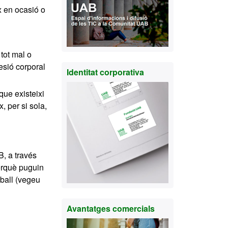
x en ocasió o
tot mal o
esió corporal
Identitat corporativa
que existeixi
x, per si sola,
, a través
erquè puguin
eball (vegeu
Avantatges comercials