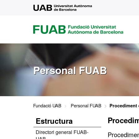
UAB
FUAB
FUNDACIÓ
UNIVERSITAT
AUTÒNOMA
DE
BARCELONA
Personal FUAB
Fundació UAB
Personal FUAB
Procediment d
Procedim
Estructura
Directori general FUAB-
Procediment
UAB