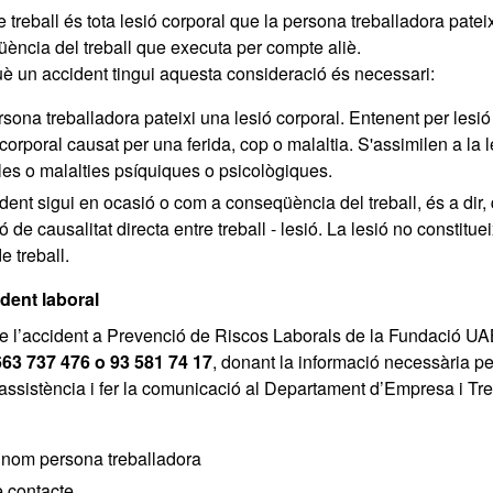
 treball és tota lesió corporal que la persona treballadora patei
ència del treball que executa per compte aliè.
uè un accident tingui aquesta consideració és necessari:
sona treballadora pateixi una lesió corporal. Entenent per lesió 
corporal causat per una ferida, cop o malaltia. S'assimilen a la l
les o malalties psíquiques o psicològiques.
dent sigui en ocasió o com a conseqüència del treball, és a dir, 
ó de causalitat directa entre treball - lesió. La lesió no constituei
e treball.
dent laboral
e l’accident a Prevenció de Riscos Laborals de la Fundació UAB
63 737 476 o 93 581 74 17
, donant la informació necessària p
d’assistència i fer la comunicació al Departament d’Empresa i Tr
nom persona treballadora
e contacte