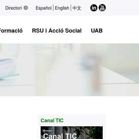
LinkedIn
Youtube
Directori
Español
English
中文
Formació
RSU i Acció Social
UAB
Informació
Canal TIC
complementària