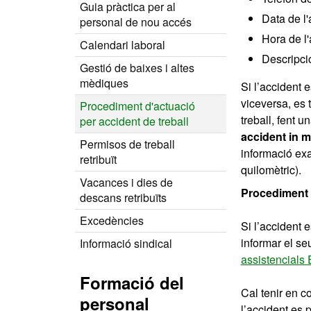
Guia pràctica per al
Data de l'
personal de nou accés
Hora de l'
Calendari laboral
Descripció
Gestió de baixes i altes
mèdiques
Si l’accident e
viceversa, es 
Procediment d'actuació
treball, fent u
per accident de treball
accident in m
Permisos de treball
informació exa
retribuït
quilomètric).
Vacances i dies de
Procediment d
descans retribuïts
Excedències
Si l’accident 
informar el se
Informació sindical
assistencial
Formació del
Cal tenir en c
personal
l’accident es 