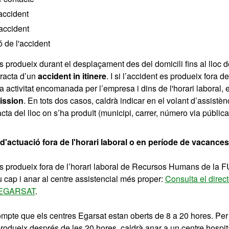
accident
accident
 de l'accident
s produeix durant el desplaçament des del domicili fins al lloc de
tracta d’un
accident in itinere
. I si l’accident es produeix fora d
na activitat encomanada per l’empresa i dins de l'horari laboral, 
ission
. En tots dos casos, caldrà indicar en el volant d’assistèn
cta del lloc on s’ha produït (municipi, carrer, número via pública
'actuació fora de l'horari laboral o en període de vacances
es produeix fora de l’horari laboral de Recursos Humans de la F
u cap i anar al centre assistencial més proper:
Consulta el direct
s EGARSAT
.
ompte que els centres Egarsat estan oberts de 8 a 20 hores. Per t
produeix després de les 20 hores, caldrà anar a un centre hospita