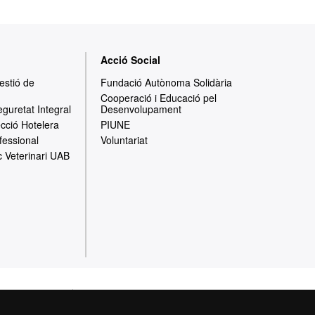
Acció Social
Gestió de
Fundació Autònoma Solidària
Cooperació i Educació pel
eguretat Integral
Desenvolupament
ecció Hotelera
PIUNE
fessional
Voluntariat
c Veterinari UAB
cció de dades