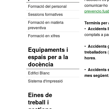
comunicar-ho 
Formació del personal
prevencio.fu
Sessions formatives
Formació en matèria
Terminis per 
preventiva
•
A
ccidents
comptats a par
Formació en xifres
•
A
ccidents
Equipaments i
treballadors
(
espais per a la
hores
.
docència
•
Accidents
Edifici Blanc
mes següent
Sistema d'impressió
Eines de
treball i