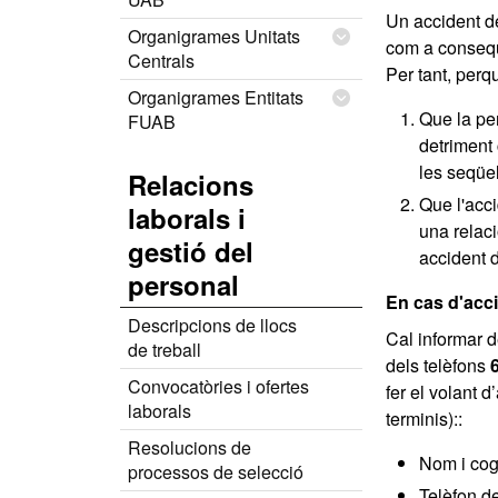
Un accident de
Organigrames Unitats
com a conseqü
Centrals
Per tant, perq
Organigrames Entitats
Que la per
FUAB
detriment 
les seqüe
Relacions
Que l'acci
laborals i
una relaci
gestió del
accident d
personal
En cas d'acci
Descripcions de llocs
Cal informar d
de treball
dels telèfons
6
Convocatòries i ofertes
fer el volant 
laborals
terminis)::
Resolucions de
Nom i cog
processos de selecció
Telèfon d