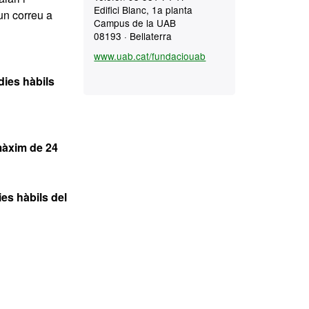
Edifici Blanc, 1a planta
un correu a
Campus de la UAB
08193 · Bellaterra
www.uab.cat/fundaciouab
dies hàbils
àxim de 24
ies hàbils del