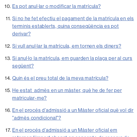
Es pot anul·lar o modificar la matrícula?
Si no he fet efectiu el pagament de la matrícula en els
terminis establerts, quina conseqüència es pot
derivar?
Si vull anul·lar la matrícula, em tornen els diners?
Si anul·lo la matrícula, em guarden la plaça per al curs
següent?
Quin és el preu total de la meva matrícula?
He estat admès en un màster, què he de fer per
matricular-me?
En el procés d’admissió a un Màster oficial què vol dir
"admès condicional"?
En el procés d’admissió a un Màster oficial em