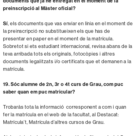
documents que ja he entregat en el moment de la
preinscripció al Màster oficial?
Sí
, els documents que vas enviar en línia en el moment de
la preinscripció no substitueixen els que has de
presentar en paper en el moment de la matrícula.
Sobretot si ets estudiant internacional, revisa abans de la
teva arribada tots els originals, fotocòpies i altres
documents legalitzats i/o certificats que et demanen a la
matrícula.
19. Sóc alumne de 2n, 3r o 4
t curs de Grau, com p
uc
saber quan em puc matricular?
Trobaràs tota la informació corresponent a com i quan
fer
la matrícula
en el web de la facultat, al Destacat:
Matrícula’t, Matrícula d’altres cursos de Grau.