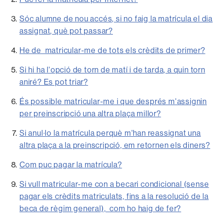
Sóc alumne de nou accés, si no faig la matrícula el dia
assignat, què pot passar?
He de matricular-me de tots els crèdits de primer?
Si hi ha l'opció de torn de matí i de tarda, a quin torn
aniré? Es pot triar?
És possible matricular-me i que després m'assignin
per preinscripció una altra plaça millor?
Si anul·lo la matrícula perquè m'han reassignat una
altra plaça a la preinscripció, em retornen els diners?
Com puc pagar la matrícula?
Si vull matricular-me con a becari condicional (sense
pagar els crèdits matriculats, fins a la resolució de la
beca de règim general), com ho haig de fer?