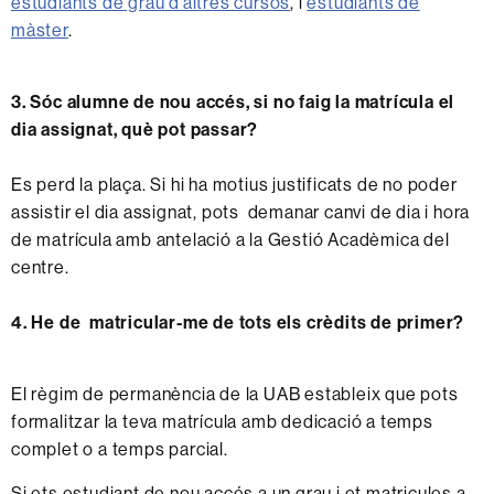
estudiants de grau d’altres cursos
, i
estudiants de
màster
.
3. Sóc alumne de nou accés, si no faig la matrícula el
dia assignat, què pot passar?
Es perd la plaça. Si hi ha motius justificats de no poder
assistir el dia assignat, pots demanar canvi de dia i hora
de matrícula amb antelació a la Gestió Acadèmica del
centre.
4. He de matricular-me de tots els crèdits de primer?
El règim de permanència de la UAB estableix que pots
formalitzar la teva matrícula amb dedicació a temps
complet o a temps parcial.
Si ets estudiant de nou accés a un grau i et matricules a