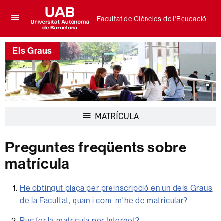
Facultat de Ciències de l'Educació
Prem
UAB
per
Universitat
desplegar
Els Graus
Autònoma
el
de
menú
Barcelona
de
Facultat
de
Ciències
de
Desplegar
MATRÍCULA
l'Educació
la
navegació
Preguntes freqüents sobre
matrícula
He obtingut plaça per preinscripció en un dels Graus
de la Facultat, quan i com m'he de matricular?
Puc fer la matrícula per Internet?