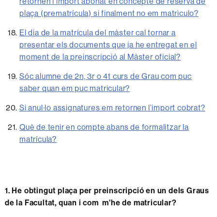
retornen l’import abonat en concepte de reserva de
plaça (prematrícula) si finalment no em matriculo?
El dia de la matrícula del màster cal tornar a
presentar els documents que ja he entregat en el
moment de la preinscripció al Màster oficial?
Sóc alumne de 2n, 3r o 4t curs de Grau com puc
saber quan em puc matricular?
Si anul·lo assignatures em retornen l’import cobrat?
Què de tenir en compte abans de formalitzar la
matrícula?
1. He obtingut plaça per preinscripció en un dels Graus
de la Facultat, quan i com m'he de matricular?