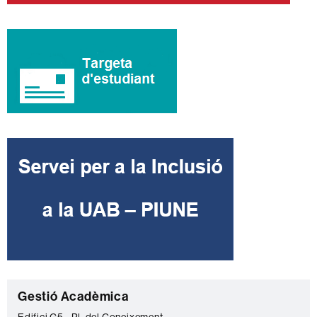
C
Gestió Acadèmica