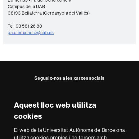
o
Edifici G5 - Pl. del Coneixement
Campus de la UAB
n
08193 Bellaterra (Cerdanyola del Vallès)
t
a
Tel. 93 581 26 83
ga.c.educacio@uab.es
c
t
e
Segueix-nos a les xarxes socials
Facebook
Twitter
YouTube
Instagram
Aquest lloc web utilitza
Reconeixement internacional de l'excel·lència
cookies
HR
Excellence
El web de la Universitat Autònoma de Barcelona
in
utilitza cookies pròpies i de tercers amb
Research