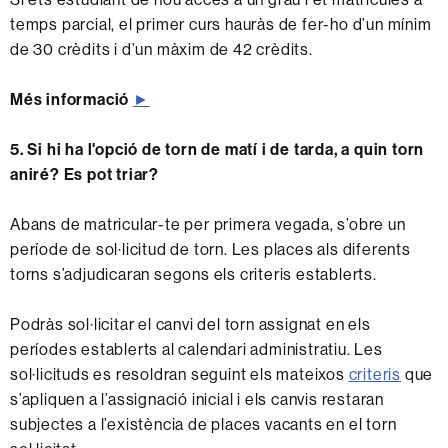
temps parcial, el primer curs hauràs de fer-ho d’un mínim
de 30 crèdits i d’un màxim de 42 crèdits.
Més informació
►
5. Si hi ha l'opció de torn de matí i de tarda, a quin torn
aniré? Es pot triar?
Abans de matricular-te per primera vegada, s’obre un
període de sol·licitud de torn. Les places als diferents
torns s’adjudicaran segons els criteris establerts.
Podràs sol·licitar el canvi del torn assignat en els
períodes establerts al calendari administratiu. Les
sol·licituds es resoldran seguint els mateixos
criteris
que
s’apliquen a l’assignació inicial i els canvis restaran
subjectes a l’existència de places vacants en el torn