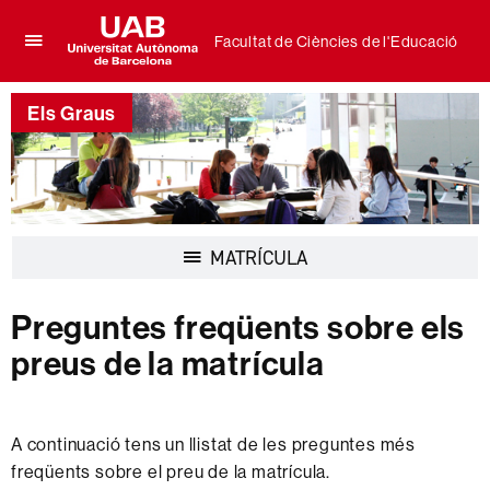
Facultat de Ciències de l'Educació
Prem
UAB
per
Universitat
desplegar
Els Graus
Autònoma
el
de
menú
Barcelona
de
Facultat
de
Ciències
Desplegar
MATRÍCULA
de
la
l'Educació
navegació
Preguntes freqüents sobre els
preus de la matrícula
A continuació tens un llistat de les preguntes més
freqüents sobre el preu de la matrícula.