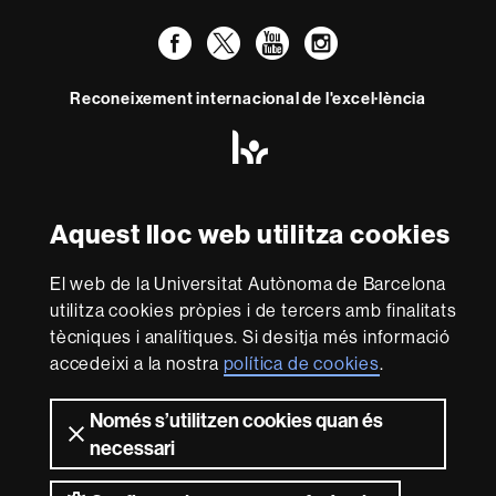
Facebook
Twitter
YouTube
Instagram
Reconeixement internacional de l'excel·lència
HR
Excellence
in
Research
Amb el finançament de
Aquest lloc web utilitza cookies
-
Euraxess
El web de la Universitat Autònoma de Barcelona
utilitza cookies pròpies i de tercers amb finalitats
Sobre
tècniques i analítiques. Si desitja més informació
aquest
accedeixi a la nostra
política de cookies
.
web
Avís legal
Protecció de dades
Sobre el
web
Accessibilitat web
Mapa del web UAB
Només s’utilitzen cookies quan és
necessari
2026 Universitat Autònoma de Barcelona