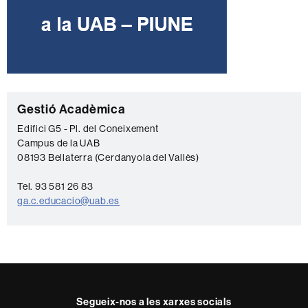
C
Gestió Acadèmica
o
Edifici G5 - Pl. del Coneixement
Campus de la UAB
n
08193 Bellaterra (Cerdanyola del Vallès)
t
a
Tel. 93 581 26 83
ga.c.educacio@uab.es
c
t
e
Segueix-nos a les xarxes socials