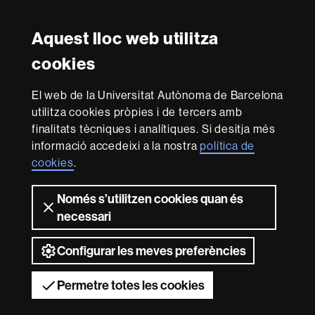
Facebook
Twitter
YouTube
Instagram
Aquest lloc web utilitza
Reconeixement internacional de l'excel·lència
cookies
HR
Excellence
El web de la Universitat Autònoma de Barcelona
in
utilitza cookies pròpies i de tercers amb
Research
Amb el finançament de
-
finalitats tècniques i analítiques. Si desitja més
Euraxess
informació accedeixi a la nostra
política de
cookies
.
Sobre
Només s’utilitzen cookies quan és
aquest
necessari
web
Avís legal
Protecció de dades
Sobre el
web
Accessibilitat web
Mapa del web UAB
Configurar les meves preferències
2026 Universitat Autònoma de Barcelona
Permetre totes les cookies