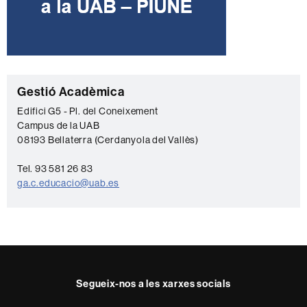
C
Gestió Acadèmica
o
Edifici G5 - Pl. del Coneixement
Campus de la UAB
n
08193 Bellaterra (Cerdanyola del Vallès)
t
a
Tel. 93 581 26 83
ga.c.educacio@uab.es
c
t
e
Segueix-nos a les xarxes socials