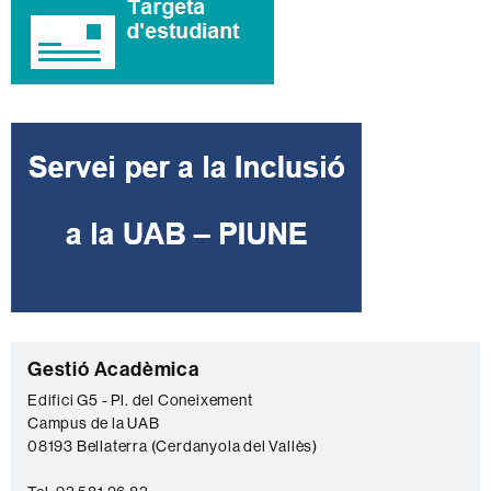
C
Gestió Acadèmica
o
Edifici G5 - Pl. del Coneixement
Campus de la UAB
n
08193 Bellaterra (Cerdanyola del Vallès)
t