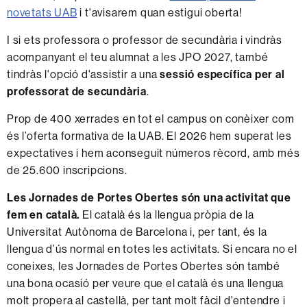
novetats UAB
i t'avisarem quan estigui oberta!
I si ets professora o professor de secundària i vindràs
acompanyant el teu alumnat a les JPO 2027, també
tindràs l'opció d'assistir a una
sessió específica per al
professorat de secundària
.
Prop de 400 xerrades en tot el campus on conèixer com
és l’oferta formativa de la UAB. El 2026 hem superat les
expectatives i hem aconseguit números rècord, amb més
de 25.600
inscripcions.
Les Jornades de Portes Obertes són una activitat que
fem en català.
El català és la llengua pròpia de la
Universitat Autònoma de Barcelona i, per tant, és la
llengua d’ús normal en totes les activitats. Si encara no el
coneixes, les Jornades de Portes Obertes són també
una bona ocasió per veure que el català és una llengua
molt propera al castellà, per tant molt fàcil d'entendre i