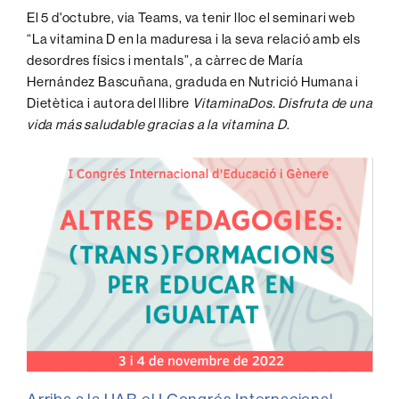
seconds
El 5 d'octubre, via Teams, va tenir lloc el seminari web
“La vitamina D en la maduresa i la seva relació amb els
desordres físics i mentals”, a càrrec de María
Hernández Bascuñana, graduda en Nutrició Humana i
Dietètica i autora del llibre
VitaminaDos. Disfruta de una
vida más saludable gracias a la vitamina D
.