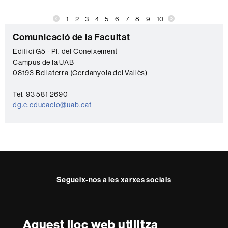
1
2
3
4
5
6
7
8
9
10
Informació
C
Comunicació de la Facultat
complementària
o
Edifici G5 - Pl. del Coneixement
Campus de la UAB
n
08193 Bellaterra (Cerdanyola del Vallès)
t
a
Tel. 93 581 2690
dg.c.educacio@uab.cat
c
t
e
Segueix-nos a les xarxes socials
Facebook
Twitter
YouTube
Instagram
Aquest lloc web utilitza