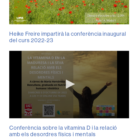
Heike Freire impartirà la conferència inaugural
del curs 2022-23
0
seconds
Conferència sobre la vitamina D i la relació
of
amb els desordres físics i mentals
0