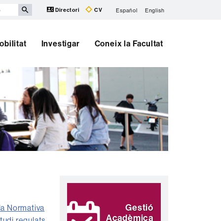
Directori
CV
Español
English
obilitat
Investigar
Coneix la Facultat
Informació
Destaquem
complementària
Gestió
 la Normativa
Acadèmica
tudi regulats