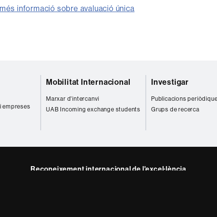
 més informació sobre avaluació única
Mobilitat Internacional
Investigar
r
Marxar d'intercanvi
Publicacions periòdiqu
 i empreses
UAB Incoming exchange students
Grups de recerca
Reconeixement internacional de l'excel·lència
HR
gram
Excellence
in
Research