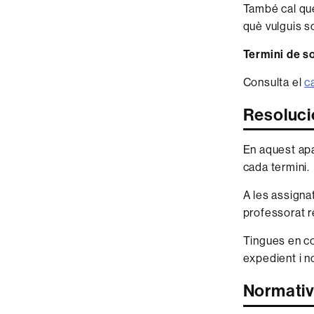
També cal que,
què vulguis s
Termini de sol
Consulta el
c
Resoluci
En aquest apa
cada termini.
A les assignat
professorat 
Tingues en co
expedient i n
Normativ