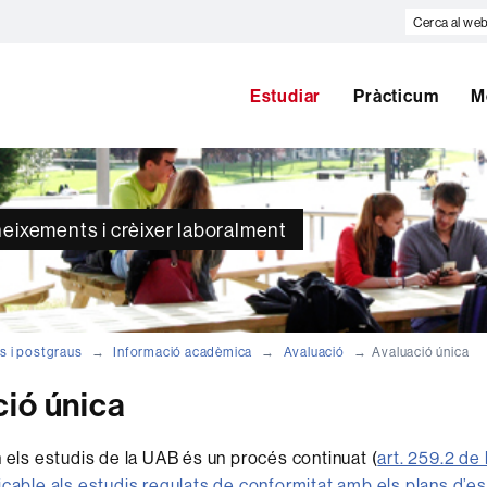
Cerca
al
web
Estudiar
Pràcticum
M
neixements i crèixer laboralment
s i postgraus
Informació acadèmica
Avaluació
Avaluació única
ió única
n els estudis de la UAB és un procés continuat (
art. 259.2 de
icable als estudis regulats de conformitat amb els plans d’es