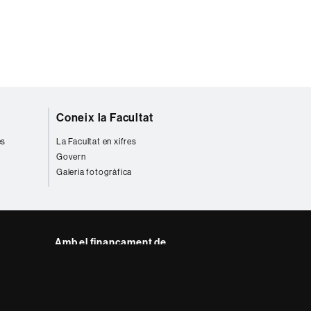
Coneix la Facultat
es
La Facultat en xifres
Govern
Galeria fotogràfica
Amb el finançament de