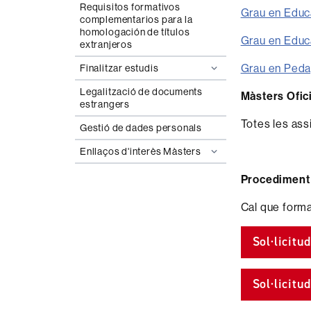
Requisitos formativos
Grau en Educa
complementarios para la
homologación de títulos
Grau en Educ
extranjeros
Grau en Peda
Finalitzar estudis
Legalització de documents
Màsters Ofic
estrangers
Totes les ass
Gestió de dades personals
Enllaços d'interès Màsters
Procediment d
Cal que formal
Sol·licitu
Sol·licitu