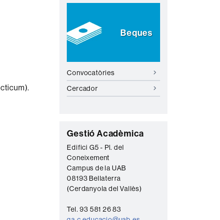
Beques
Convocatòries
àcticum).
Cercador
C
Gestió Acadèmica
o
Edifici G5 - Pl. del
Coneixement
n
Campus de la UAB
t
08193 Bellaterra
a
(Cerdanyola del Vallès)
c
Tel. 93 581 26 83
ga.c.educacio@uab.es