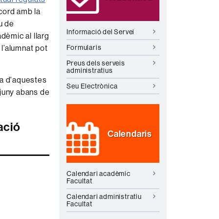
acord amb la
u de
Informació del Servei
dèmic al llarg
Formularis
 l’alumnat pot
Preus dels serveis
administratius
na d'aquestes
Seu Electrònica
 juny abans de
ació
Calendaris
Calendari acadèmic
Facultat
Calendari administratiu
Facultat