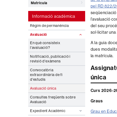
Matrícula
pel RD 822/
seqüenciació 
Informació acadèmica
l’avaluació c
del seu procés
Règim de permanència
sol·licitar un
Avaluació
A la guia doc
En què consisteix
l'avaluació?
dues modalita
la matrícula.
Notificació, publicació i
revisió d'exàmens
Assignatu
Convocatòria
extraordinària de fi
única
d'estudis
Avaluació única
Curs 2026-2
Consultes freqüents sobre
Graus
Avaluació
Expedient Acadèmic
Grau en Educa