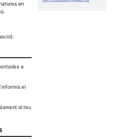
t
gnatures en
e
cú.
uació).
esentades a
’informis el
tament al teu
s