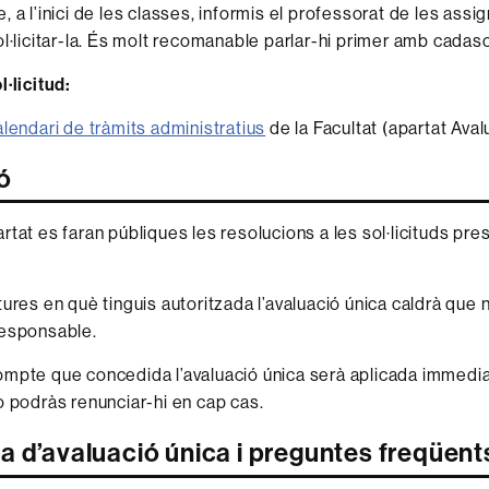
 a l’inici de les classes, informis el professorat de les assi
ol·licitar-la. És molt recomanable parlar-hi primer amb cadas
·licitud:
alendari de tràmits administratius
de la Facultat (apartat Aval
ó
rtat es faran públiques les resolucions a les sol·licituds pr
ures en què tinguis autoritzada l’avaluació única caldrà que n
responsable.
mpte que concedida l’avaluació única serà aplicada immedia
o podràs renunciar-hi en cap cas.
a d’avaluació única i preguntes freqüent