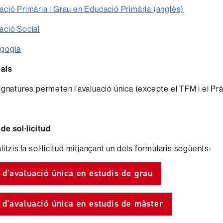
ció Primària i Grau en Educació Primària (anglès)
ació Social
gogia
ials
ignatures permeten l’avaluació única (excepte el TFM i el Pr
e sol·licitud
itzis la sol·licitud mitjançant un dels formularis següents:
d d'avaluació única en estudis de grau
d d'avaluació única en estudis de màster