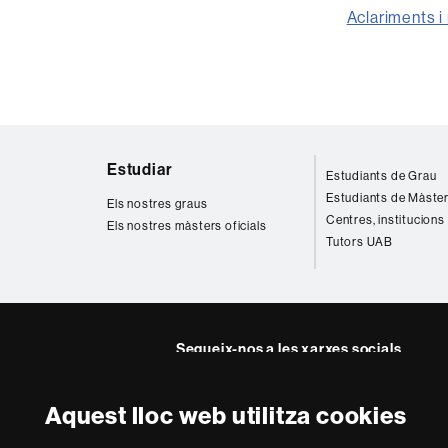
Aclariments i
Mapa
Estudiar
Estudiants de Grau
web
Estudiants de Màste
Els nostres graus
Centres, institucions
Els nostres màsters oficials
Tutors UAB
Segueix-nos a les xarxes socials
Facebook
Twitter
YouTube
Insta
Aquest lloc web utilitza cookies