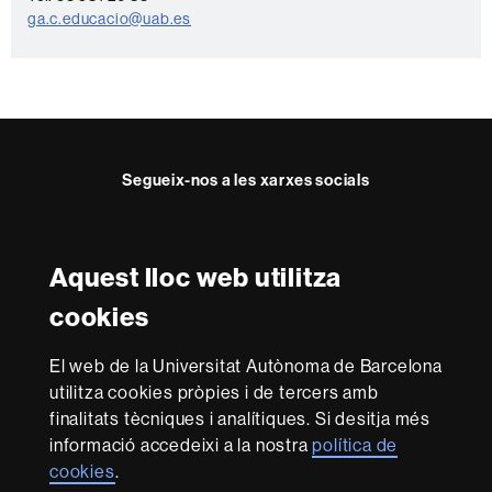
a
ga.c.educacio@uab.es
c
t
e
Segueix-nos a les xarxes socials
Facebook
Twitter
YouTube
Instagram
Aquest lloc web utilitza
Reconeixement internacional de l'excel·lència
cookies
HR
Excellence
El web de la Universitat Autònoma de Barcelona
in
utilitza cookies pròpies i de tercers amb
Research
Amb el finançament de
-
finalitats tècniques i analítiques. Si desitja més
Euraxess
informació accedeixi a la nostra
política de
cookies
.