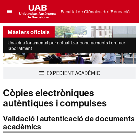
Facultat de Ciències de l'Educació
Prem
UAB
per
Universitat
desplegar
Màsters oficials
Autònoma
el
de
menú
Una eina fonamental per actualitzar coneixements i crèixer
Barcelona
laboralment
de
Facultat
de
Ciències
Desplegar
EXPEDIENT ACADÈMIC
de
la
l'Educació
navegació
Còpies electròniques
autèntiques i compulses
Validació i autenticació de documents
acadèmics