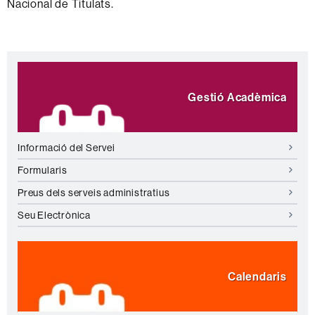
Nacional de Titulats.
Informació
Destaquem
complementària
Gestió Acadèmica
Informació del Servei
Formularis
Preus dels serveis administratius
Seu Electrònica
Calendaris