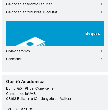
Calendari acadèmic Facultat
Calendari administratiu Facultat
Beques
Convocatòries
Cercador
C
Gestió Acadèmica
o
Edifici G5 - Pl. del Coneixement
Campus de la UAB
n
08193 Bellaterra (Cerdanyola del Vallès)
t
Tel. 93 581 26 83