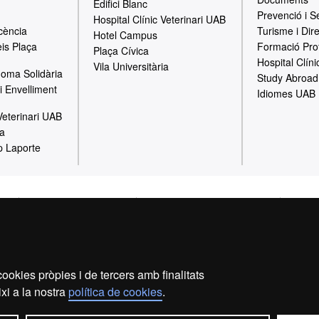
Edifici Blanc
Prevenció i S
Hospital Clínic Veterinari UAB
cència
Turisme i Dir
Hotel Campus
is Plaça
Formació Pro
Plaça Cívica
Hospital Clíni
Vila Universitària
oma Solidària
Study Abroad
i Envelliment
Idiomes UAB
 Veterinari UAB
ia
p Laporte
gal
Política de Privacitat
Canal intern d'informació
Prote
Sobre el web
Fundació UAB | Universitat Autònoma de Barcelona
ookies pròpies i de tercers amb finalitats
versitat Autònoma de Barcelona és una entitat creada en el si d
xi a la nostra
política de cookies
.
ona que col·labora en el foment i la realització d’activitats do
 en la prestació de serveis comercials i de gestió patrimonial vincu