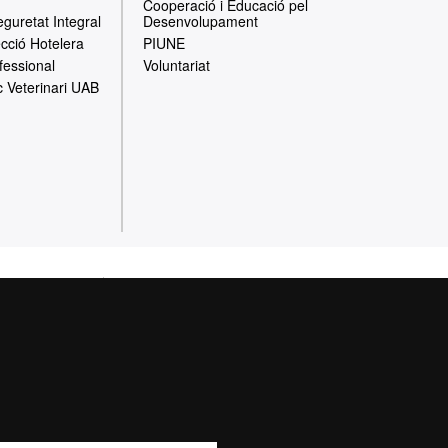
Cooperació i Educació pel
eguretat Integral
Desenvolupament
ecció Hotelera
PIUNE
fessional
Voluntariat
c Veterinari UAB
cció de dades
e la Universitat
cents, de recerca i
lats a l’activitat