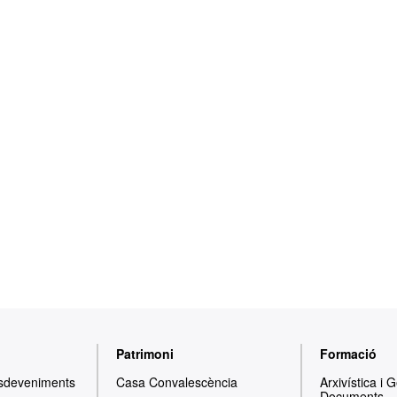
Patrimoni
Formació
Esdeveniments
Casa Convalescència
Arxivística i 
Documents