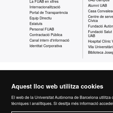
p
La FUAB en xifres
Alumni UAB
Internacionalització
a
Casa Convales
Portal de Transparència
Centre de serve
w
Equip Directiu
Cívica
Estatuts
e
Fundació Autòn
Personal FUAB
Fundació Salut 
b
Contractació Pública
UAB
Canal intern d'informació
Hospital Clínic
Identitat Corporativa
Vila Universitàr
Biblioteca Jose
Inici
Avís Le
Aquest lloc web utilitza cookies
El web de la Universitat Autònoma de Barcelona utilitza c
La Fundació Uni
tècniques i analítiques. Si desitja més informació accedei
Autònoma de Barcel
d’acció social, i