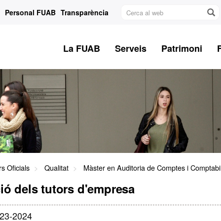
Cerca
Personal FUAB
Transparència
al
web
La FUAB
Serveis
Patrimoni
s Oficials
Qualitat
Màster en Auditoria de Comptes i Comptabil
ció dels tutors d'empresa
023-2024