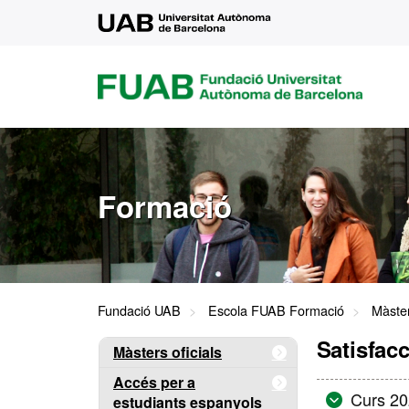
UAB
FUAB
FUNDACIÓ
UNIVERSITAT
AUTÒNOMA
DE
BARCELONA
Formació
Fundació UAB
Escola FUAB Formació
Màster
Satisfac
Màsters oficials
Accés per a
Curs 2
estudiants espanyols