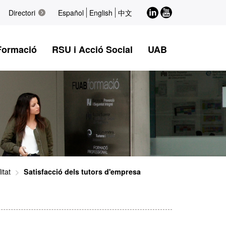
LinkedIn
Youtube
Directori
Español
English
中文
Formació
RSU i Acció Social
UAB
itat
Satisfacció dels tutors d'empresa