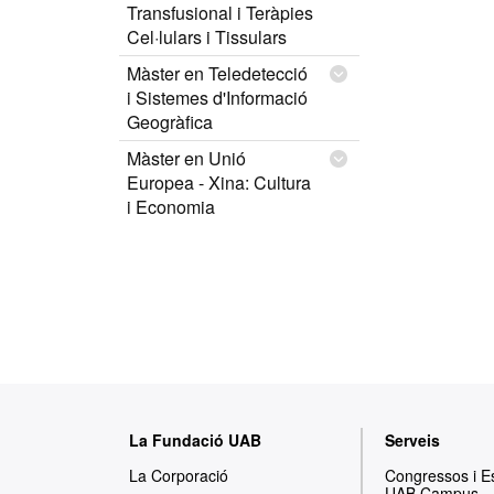
Transfusional i Teràpies
Cel·lulars i Tissulars
Màster en Teledetecció
i Sistemes d'Informació
Geogràfica
Màster en Unió
Europea - Xina: Cultura
i Economia
M
La Fundació UAB
Serveis
a
La Corporació
Congressos i 
UAB Campus