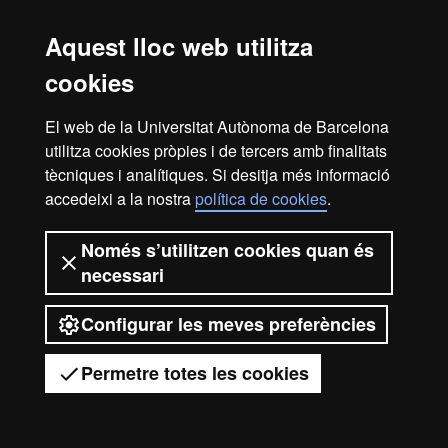
entitat creada en el si de la Universitat Autònoma de
Barcelona que col·labora en el foment i la realització
Aquest lloc web utilitza
d’activitats docents, de recerca i d’acció social, i en la
cookies
prestació de serveis comercials i de gestió patrimonial
vinculats a l’activitat universitària, dirigits tant a la comunitat
El web de la Universitat Autònoma de Barcelona
UAB com al públic en general, empreses i institucions, a
través de la coordinació de diverses entitats i serveis.
utilitza cookies pròpies i de tercers amb finalitats
tècniques i analítiques. Si desitja més informació
2026 Universitat Autònoma de Barcelona
accedeixi a la nostra
política de cookies
.
Només s’utilitzen cookies quan és
necessari
Configurar les meves preferències
Permetre totes les cookies