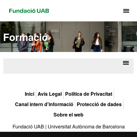
Pr
pe
de
Formació
el
me
de
Fu
UA
Despl
Màste
la
Ofici
naveg
Inici
Avís Legal
Política de Privacitat
Canal intern d'informació
Protecció de dades
Sobre el web
Fundació UAB | Universitat Autònoma de Barcelona
La Fundació Universitat Autònoma de Barcelona és una