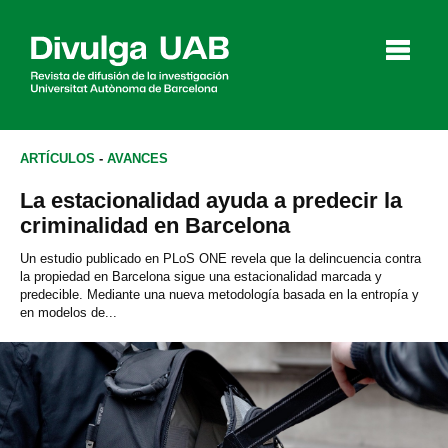
p
a
l
ARTÍCULOS
-
AVANCES
La estacionalidad ayuda a predecir la
Artículos
Entrevistas
Vídeos
criminalidad en Barcelona
Un estudio publicado en PLoS ONE revela que la delincuencia contra
la propiedad en Barcelona sigue una estacionalidad marcada y
predecible. Mediante una nueva metodología basada en la entropía y
Agenda
en modelos de...
English
Català
BUSCAR