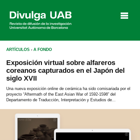
p
a
l
ARTÍCULOS
-
A FONDO
Exposición virtual sobre alfareros
Artículos
Entrevistas
Vídeos
coreanos capturados en el Japón del
siglo XVII
Una nueva exposición online de cerámica ha sido comisariada por el
proyecto “Aftermath of the East Asian War of 1592-1598” del
Agenda
Departamento de Traducción, Interpretación y Estudios de...
English
Català
BUSCAR