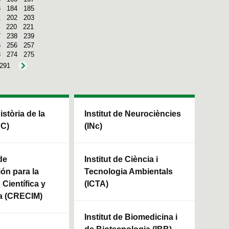
3
184
185
1
202
203
220
221
7
238
239
5
256
257
3
274
275
291
Història de la
Institut de Neurociències
HC)
(INc)
de
Institut de Ciència i
ión para la
Tecnologia Ambientals
Científica y
(ICTA)
a (CRECIM)
Institut de Biomedicina i