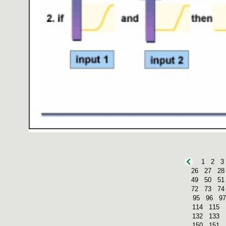
1
2
3
26
27
28
49
50
51
72
73
74
95
96
97
114
115
132
133
150
151