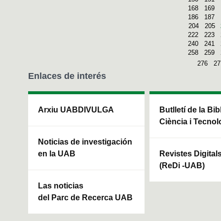
168
169
186
187
204
205
222
223
240
241
258
259
276
27
Enlaces de interés
Arxiu UABDIVULGA
Butlletí de la Bi
Ciència i Tecnol
Noticias de investigación
en la UAB
Revistes Digital
(ReDi -UAB)
Las noticias
del Parc de Recerca UAB