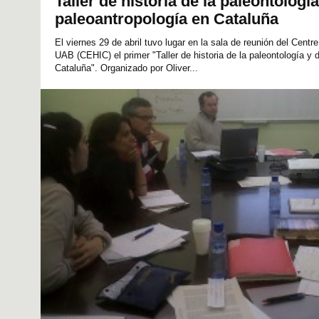
Taller de historia de la paleontología
paleoantropología en Cataluña
El viernes 29 de abril tuvo lugar en la sala de reunión del Centre
UAB (CEHIC) el primer "Taller de historia de la paleontología y 
Cataluña". Organizado por Oliver...