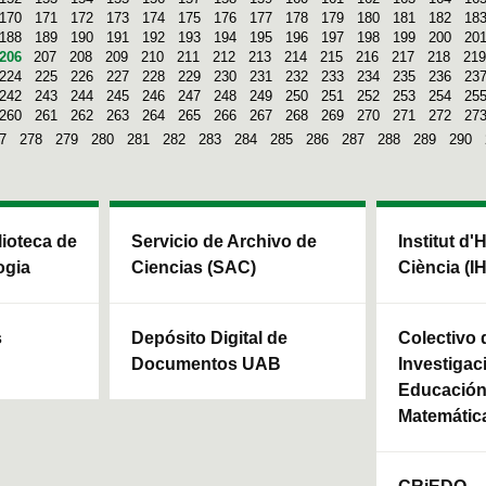
170
171
172
173
174
175
176
177
178
179
180
181
182
18
188
189
190
191
192
193
194
195
196
197
198
199
200
20
206
207
208
209
210
211
212
213
214
215
216
217
218
219
224
225
226
227
228
229
230
231
232
233
234
235
236
23
242
243
244
245
246
247
248
249
250
251
252
253
254
25
260
261
262
263
264
265
266
267
268
269
270
271
272
27
7
278
279
280
281
282
283
284
285
286
287
288
289
290
blioteca de
Servicio de Archivo de
Institut d'
ogia
Ciencias (SAC)
Ciència (I
s
Depósito Digital de
Colectivo 
Documentos UAB
Investigac
Educación 
Matemátic