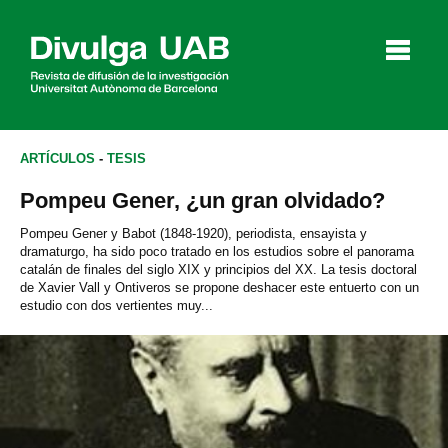
p
a
l
ARTÍCULOS
-
TESIS
Pompeu Gener, ¿un gran olvidado?
Artículos
Entrevistas
Vídeos
Pompeu Gener y Babot (1848-1920), periodista, ensayista y
dramaturgo, ha sido poco tratado en los estudios sobre el panorama
catalán de finales del siglo XIX y principios del XX. La tesis doctoral
de Xavier Vall y Ontiveros se propone deshacer este entuerto con un
estudio con dos vertientes muy...
Agenda
English
Català
BUSCAR