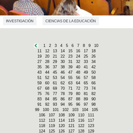
INVESTIGACIÓN
CIENCIAS DE LA EDUCACIÓN
1
2
3
4
5
6
7
8
9
10
11
12
13
14
15
16
17
18
19
20
21
22
23
24
25
26
27
28
29
30
31
32
33
34
35
36
37
38
39
40
41
42
43
44
45
46
47
48
49
50
51
52
53
54
55
56
57
58
59
60
61
62
63
64
65
66
67
68
69
70
71
72
73
74
75
76
77
78
79
80
81
82
83
84
85
86
87
88
89
90
91
92
93
94
95
96
97
98
99
100
101
102
103
104
105
106
107
108
109
110
111
112
113
114
115
116
117
118
119
120
121
122
123
124
125
126
127
128
129