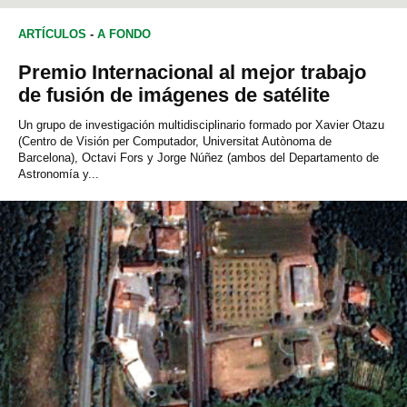
ARTÍCULOS
-
A FONDO
Premio Internacional al mejor trabajo
de fusión de imágenes de satélite
Un grupo de investigación multidisciplinario formado por Xavier Otazu
(Centro de Visión per Computador, Universitat Autònoma de
Barcelona), Octavi Fors y Jorge Núñez (ambos del Departamento de
Astronomía y...