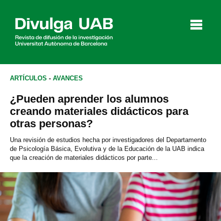
p
a
l
ARTÍCULOS
-
AVANCES
¿Pueden aprender los alumnos
Artículos
Entrevistas
Vídeos
creando materiales didácticos para
otras personas?
Una revisión de estudios hecha por investigadores del Departamento
de Psicología Básica, Evolutiva y de la Educación de la UAB indica
Agenda
que la creación de materiales didácticos por parte...
English
Català
BUSCAR