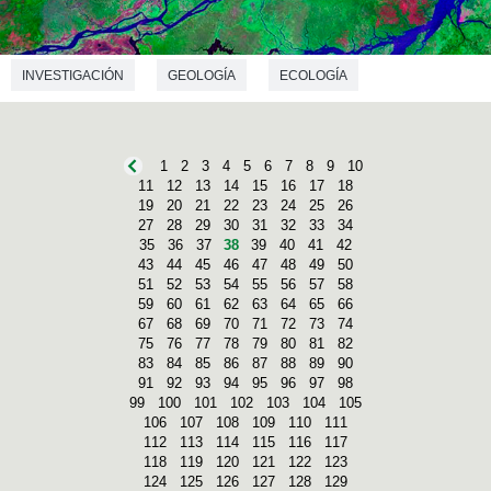
INVESTIGACIÓN
GEOLOGÍA
ECOLOGÍA
1
2
3
4
5
6
7
8
9
10
11
12
13
14
15
16
17
18
19
20
21
22
23
24
25
26
27
28
29
30
31
32
33
34
35
36
37
38
39
40
41
42
43
44
45
46
47
48
49
50
51
52
53
54
55
56
57
58
59
60
61
62
63
64
65
66
67
68
69
70
71
72
73
74
75
76
77
78
79
80
81
82
83
84
85
86
87
88
89
90
91
92
93
94
95
96
97
98
99
100
101
102
103
104
105
106
107
108
109
110
111
112
113
114
115
116
117
118
119
120
121
122
123
124
125
126
127
128
129