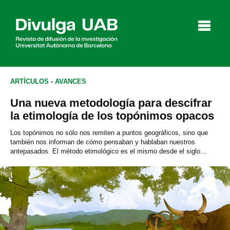
p
a
l
ARTÍCULOS
-
AVANCES
Una nueva metodología para descifrar
Artículos
Entrevistas
Vídeos
la etimología de los topónimos opacos
Los topónimos no sólo nos remiten a puntos geográficos, sino que
también nos informan de cómo pensaban y hablaban nuestros
antepasados. El método etimológico es el mismo desde el siglo...
Agenda
English
Català
BUSCAR