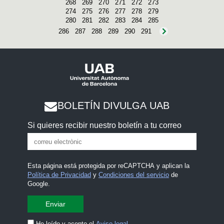
268
269
270
271
272
273
274
275
276
277
278
279
280
281
282
283
284
285
286
287
288
289
290
291
BOLETÍN DIVULGA UAB
Si quieres recibir nuestro boletín a tu correo
Esta página está protegida por reCAPTCHA y aplican la
Política de Privacidad
y
Condiciones del servicio
de
Google.
He leído y acepto el
Aviso legal