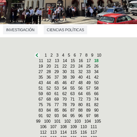
INVESTIGACIÓN
CIENCIAS POLÍTICAS
1
2
3
4
5
6
7
8
9
10
11
12
13
14
15
16
17
18
19
20
21
22
23
24
25
26
27
28
29
30
31
32
33
34
35
36
37
38
39
40
41
42
43
44
45
46
47
48
49
50
51
52
53
54
55
56
57
58
59
60
61
62
63
64
65
66
67
68
69
70
71
72
73
74
75
76
77
78
79
80
81
82
83
84
85
86
87
88
89
90
91
92
93
94
95
96
97
98
99
100
101
102
103
104
105
106
107
108
109
110
111
112
113
114
115
116
117