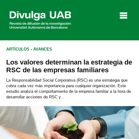
p
a
l
ARTÍCULOS
-
AVANCES
Los valores determinan la estrategia de
Artículos
Entrevistas
Vídeos
RSC de las empresas familiares
La Responsabilidad Social Corporativa (RSC) es una estrategia que
cobra cada vez más importancia para cualquier organización. Este
estudio analiza el comportamiento de la empresa familiar a la hora de
Agenda
desarrollar acciones de RSC y...
English
Català
BUSCAR