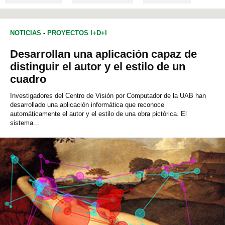
NUTRICIÓN
QUÍMICA
VETERINARIA
NOTICIAS
-
PROYECTOS I+D+I
INGENIERÍA QUÍMICA
INGENIERÍA ELECTRÓNICA
Desarrollan una aplicación capaz de
INGENIERÍA DE TELECOMUNICACIONES
NANOTECNOLOGÍA
distinguir el autor y el estilo de un
cuadro
Investigadores del Centro de Visión por Computador de la UAB han
desarrollado una aplicación informática que reconoce
automáticamente el autor y el estilo de una obra pictórica. El
sistema...