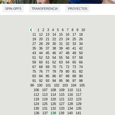
SPIN-OFFS
TRANSFERENCIA
PROYECTOS
EMPRENDIMIENTO
INGENIERÍA DE TELECOMUNICACIONES
1
2
3
4
5
6
7
8
9
10
INFORMÁTICA
11
12
13
14
15
16
17
18
19
20
21
22
23
24
25
26
27
28
29
30
31
32
33
34
35
36
37
38
39
40
41
42
43
44
45
46
47
48
49
50
51
52
53
54
55
56
57
58
59
60
61
62
63
64
65
66
67
68
69
70
71
72
73
74
75
76
77
78
79
80
81
82
83
84
85
86
87
88
89
90
91
92
93
94
95
96
97
98
99
100
101
102
103
104
105
106
107
108
109
110
111
112
113
114
115
116
117
118
119
120
121
122
123
124
125
126
127
128
129
130
131
132
133
134
135
136
137
138
139
140
141