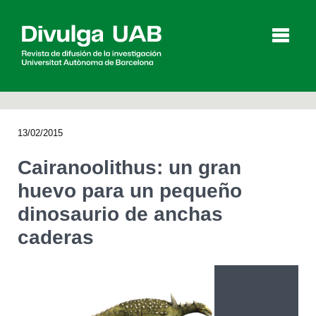
p
a
l
13/02/2015
Artículos
Entrevistas
Vídeos
Cairanoolithus: un gran
huevo para un pequeño
dinosaurio de anchas
Agenda
caderas
English
Català
BUSCAR