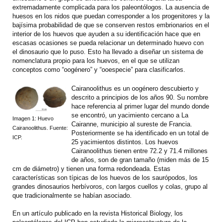
extremadamente complicada para los paleontólogos. La ausencia de
huesos en los nidos que puedan corresponder a los progenitores y la
bajísima probabilidad de que se conserven restos embrionarios en el
interior de los huevos que ayuden a su identificación hace que en
escasas ocasiones se pueda relacionar un determinado huevo con
el dinosaurio que lo puso. Esto ha llevado a diseñar un sistema de
nomenclatura propio para los huevos, en el que se utilizan
conceptos como “oogénero” y “ooespecie” para clasificarlos.
Cairanoolithus es un oogénero descubierto y
descrito a principios de los años 90. Su nombre
hace referencia al primer lugar del mundo donde
se encontró, un yacimiento cercano a La
Imagen 1: Huevo
Cairanne, municipio al sureste de Francia.
Cairanoolithus. Fuente:
Posteriormente se ha identificado en un total de
ICP.
25 yacimientos distintos. Los huevos
Cairanoolithus tienen entre 72.2 y 71.4 millones
de años, son de gran tamaño (miden más de 15
cm de diámetro) y tienen una forma redondeada. Estas
características son típicas de los huevos de los saurópodos, los
grandes dinosaurios herbívoros, con largos cuellos y colas, grupo al
que tradicionalmente se habían asociado.
En un artículo publicado en la revista Historical Biology, los