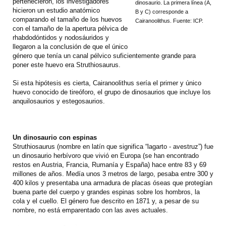
pertenecieron, los investigadores
dinosaurio. La primera línea (A,
hicieron un estudio anatómico
B y C) corresponde a
comparando el tamaño de los huevos
Cairanoolithus. Fuente: ICP.
con el tamaño de la apertura pélvica de
rhabdodóntidos y nodosáuridos y
llegaron a la conclusión de que el único
género que tenía un canal pélvico suficientemente grande para
poner este huevo era Struthiosaurus.
Si esta hipótesis es cierta, Cairanoolithus sería el primer y único
huevo conocido de tireóforo, el grupo de dinosaurios que incluye los
anquilosaurios y estegosaurios.
Un dinosaurio con espinas
Struthiosaurus (nombre en latín que significa “lagarto - avestruz”) fue
un dinosaurio herbívoro que vivió en Europa (se han encontrado
restos en Austria, Francia, Rumanía y España) hace entre 83 y 69
millones de años. Medía unos 3 metros de largo, pesaba entre 300 y
400 kilos y presentaba una armadura de placas óseas que protegían
buena parte del cuerpo y grandes espinas sobre los hombros, la
cola y el cuello. El género fue descrito en 1871 y, a pesar de su
nombre, no está emparentado con las aves actuales.