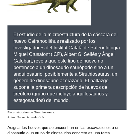
El estudio de la microestructura de la cáscara del
huevo Cairanoolithus realizado por los
investigadores del Institut Català de Paleontologia
Miquel Crusafont (ICP), Albert G. Sellés y Àngel
Galobart, revela que este tipo de huevo no
pertenece a un dinosaurio saurópodo sino a un
anquilosaurio, posiblemente a Struthiosaurus, un
género de dinosaurio acorazado. El hallazgo
supone la primera descripción de huevos de
tireóforo (grupo que incluye anquilosaurios y
estegosaurios) del mundo.
Reconstrucción de Struthiosaurus.
Autor: Oscar Sanisidro/ICP.
Asignar los huevos que se encuentran en las excavaciones a un
dinosaurio o un grupo de dinosaurios concreto es una tarea