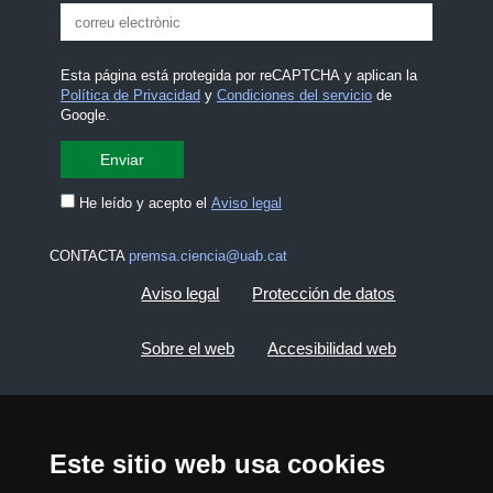
Esta página está protegida por reCAPTCHA y aplican la
Política de Privacidad
y
Condiciones del servicio
de
Google.
He leído y acepto el
Aviso legal
CONTACTA
premsa.ciencia@uab.cat
Aviso legal
Protección de datos
Sobre el web
Accesibilidad web
Mapa del web UAB
Este sitio web usa cookies
2026 Divulga UAB - Commons Reconocimiento -