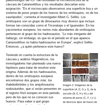
paleontólogos del ICP han estudiado la microestructura de la
cáscara de Cairanoolithus y los resultados descartan esta
asignación. “En el microscopio observamos una superficie lisa y un
sistema de poros propio de los huevos de los ornitisquios, no de los
saurópodos”, comenta el investigador Albert G. Sellés. Los
ornitisquios son un grupo de dinosaurios muy diverso que incluye
formas tan conocidas como el Triceratops o el Iguanodon. En los
yacimientos europeos, los restos más abundantes de ornitisquios
pertenecen al grupo de los hadrosaurios. “Lo más intrigante del
hallazgo, sin embargo, es que en el periodo en el que aparece
Cairanoolithus no había hadrosaurios en Europa”, explicó Sellés.
Entonces, ¿a quién pertenece este huevo?
Teniendo en cuenta la estructura de la
cáscara y análisis filogenéticos, los
investigadores han planteado una nueva
hipótesis para tratar de resolver este
enigma. Además de los hadrosaurios,
dentro de los ornitisquios europeos
encontramos dos grupos más: los
rhabdodóntidos y los anquilosaurios
Imagen 2: Imágenes de la
nodosáuridos, que sí están presentes en
superficie (A, D, G y J), de la
el registro fósil europeo en este periodo,
sección (B, E, H y K) y del
pero de los que no se conocen sus
sistema de poros (C, F, I y L)
huevos. Para saber a qué grupo
de diversos tipos de huevo de