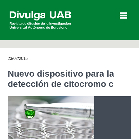
p
a
l
23/02/2015
Artículos
Entrevistas
Vídeos
Nuevo dispositivo para la
detección de citocromo c
Agenda
English
Català
BUSCAR