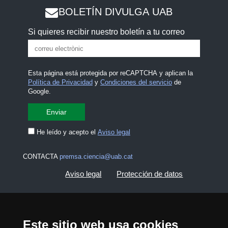
BOLETÍN DIVULGA UAB
Si quieres recibir nuestro boletín a tu correo
Esta página está protegida por reCAPTCHA y aplican la
Política de Privacidad
y
Condiciones del servicio
de
Google.
He leído y acepto el
Aviso legal
CONTACTA
premsa.ciencia@uab.cat
Aviso legal
Protección de datos
Sobre el web
Accesibilidad web
Este sitio web usa cookies
Mapa del web UAB