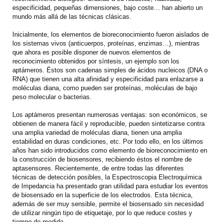
especificidad, pequeñas dimensiones, bajo coste… han abierto un
mundo más allá de las técnicas clásicas.
Inicialmente, los elementos de bioreconocimiento fueron aislados de
los sistemas vivos (anticuerpos, proteínas, enzimas…), mientras
que ahora es posible disponer de nuevos elementos de
reconocimiento obtenidos por síntesis, un ejemplo son los
aptámeros. Éstos son cadenas simples de ácidos nucleicos (DNA o
RNA) que tienen una alta afinidad y especificidad para enlazarse a
moléculas diana, como pueden ser proteínas, moléculas de bajo
peso molecular o bacterias.
Los aptámeros presentan numerosas ventajas: son económicos, se
obtienen de manera fácil y reproducible, pueden sintetizarse contra
una amplia variedad de moléculas diana, tienen una amplia
estabilidad en duras condiciones, etc. Por todo ello, en los últimos
años han sido introducidos como elemento de bioreconocimiento en
la construcción de biosensores, recibiendo éstos el nombre de
aptasensores. Recientemente, de entre todas las diferentes
técnicas de detección posibles, la Espectroscopia Electroquímica
de Impedancia ha presentado gran utilidad para estudiar los eventos
de biosensado en la superficie de los electrodos. Esta técnica,
además de ser muy sensible, permite el biosensado sin necesidad
de utilizar ningún tipo de etiquetaje, por lo que reduce costes y
tiempo de medida.