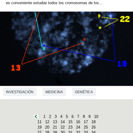
es conveniente estudiar todos los cromosomas de los...
INVESTIGACIÓN
MEDICINA
GENÉTICA
1
2
3
4
5
6
7
8
9
10
11
12
13
14
15
16
17
18
19
20
21
22
23
24
25
26
27
28
29
30
31
32
33
34