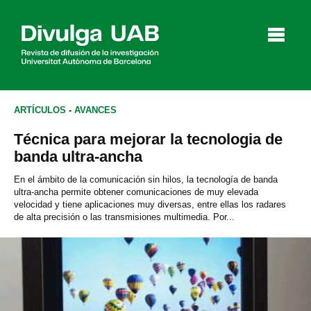
p
a
l
ARTÍCULOS
-
AVANCES
Técnica para mejorar la tecnologia de
Artículos
Entrevistas
Vídeos
banda ultra-ancha
En el ámbito de la comunicación sin hilos, la tecnología de banda
ultra-ancha permite obtener comunicaciones de muy elevada
velocidad y tiene aplicaciones muy diversas, entre ellas los radares
Agenda
de alta precisión o las transmisiones multimedia. Por...
English
Català
BUSCAR